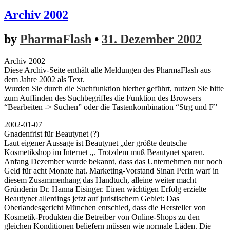
Archiv 2002
by
PharmaFlash
•
31. Dezember 2002
Archiv 2002
Diese Archiv-Seite enthält alle Meldungen des PharmaFlash aus
dem Jahre 2002 als Text.
Wurden Sie durch die Suchfunktion hierher geführt, nutzen Sie bitte
zum Auffinden des Suchbegriffes die Funktion des Browsers
“Bearbeiten -> Suchen” oder die Tastenkombination “Strg und F”
2002-01-07
Gnadenfrist für Beautynet (?)
Laut eigener Aussage ist Beautynet „der größte deutsche
Kosmetikshop im Internet „. Trotzdem muß Beautynet sparen.
Anfang Dezember wurde bekannt, dass das Unternehmen nur noch
Geld für acht Monate hat. Marketing-Vorstand Sinan Perin warf in
diesem Zusammenhang das Handtuch, alleine weiter macht
Gründerin Dr. Hanna Eisinger. Einen wichtigen Erfolg erzielte
Beautynet allerdings jetzt auf juristischem Gebiet: Das
Oberlandesgericht München entschied, dass die Hersteller von
Kosmetik-Produkten die Betreiber von Online-Shops zu den
gleichen Konditionen beliefern müssen wie normale Läden. Die