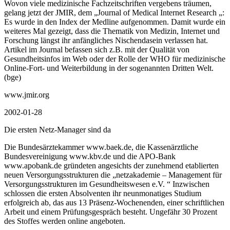
Wovon viele medizinische Fachzeitschriften vergebens träumen,
gelang jetzt der JMIR, dem „Journal of Medical Internet Research „:
Es wurde in den Index der Medline aufgenommen. Damit wurde ein
weiteres Mal gezeigt, dass die Thematik von Medizin, Internet und
Forschung längst ihr anfängliches Nischendasein verlassen hat.
Artikel im Journal befassen sich z.B. mit der Qualität von
Gesundheitsinfos im Web oder der Rolle der WHO für medizinische
Online-Fort- und Weiterbildung in der sogenannten Dritten Welt.
(bge)
www.jmir.org
2002-01-28
Die ersten Netz-Manager sind da
Die Bundesärztekammer www.baek.de, die Kassenärztliche
Bundesvereinigung www.kbv.de und die APO-Bank
www.apobank.de gründeten angesichts der zunehmend etablierten
neuen Versorgungsstrukturen die „netzakademie – Management für
Versorgungsstrukturen im Gesundheitswesen e.V. “ Inzwischen
schlossen die ersten Absolventen ihr neunmonatiges Studium
erfolgreich ab, das aus 13 Präsenz-Wochenenden, einer schriftlichen
Arbeit und einem Prüfungsgespräch besteht. Ungefähr 30 Prozent
des Stoffes werden online angeboten.