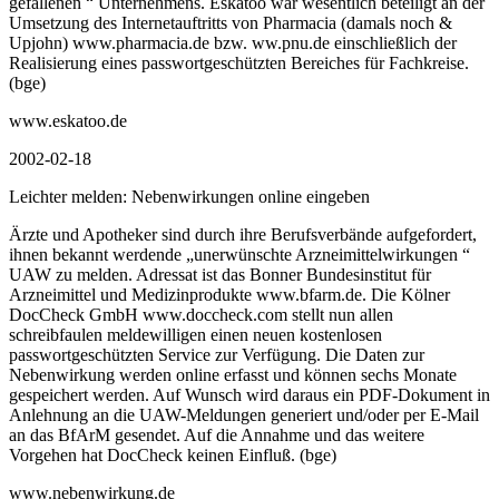
gefallenen “ Unternehmens. Eskatoo war wesentlich beteiligt an der
Umsetzung des Internetauftritts von Pharmacia (damals noch &
Upjohn) www.pharmacia.de bzw. ww.pnu.de einschließlich der
Realisierung eines passwortgeschützten Bereiches für Fachkreise.
(bge)
www.eskatoo.de
2002-02-18
Leichter melden: Nebenwirkungen online eingeben
Ärzte und Apotheker sind durch ihre Berufsverbände aufgefordert,
ihnen bekannt werdende „unerwünschte Arzneimittelwirkungen “
UAW zu melden. Adressat ist das Bonner Bundesinstitut für
Arzneimittel und Medizinprodukte www.bfarm.de. Die Kölner
DocCheck GmbH www.doccheck.com stellt nun allen
schreibfaulen meldewilligen einen neuen kostenlosen
passwortgeschützten Service zur Verfügung. Die Daten zur
Nebenwirkung werden online erfasst und können sechs Monate
gespeichert werden. Auf Wunsch wird daraus ein PDF-Dokument in
Anlehnung an die UAW-Meldungen generiert und/oder per E-Mail
an das BfArM gesendet. Auf die Annahme und das weitere
Vorgehen hat DocCheck keinen Einfluß. (bge)
www.nebenwirkung.de