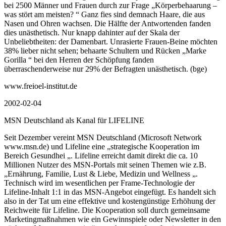
bei 2500 Männer und Frauen durch zur Frage „Körperbehaarung –
was stört am meisten? “ Ganz fies sind demnach Haare, die aus
Nasen und Ohren wachsen. Die Hälfte der Antwortenden fanden
dies unästhetisch. Nur knapp dahinter auf der Skala der
Unbeliebtheiten: der Damenbart. Unrasierte Frauen-Beine möchten
38% lieber nicht sehen; behaarte Schultern und Rücken „Marke
Gorilla “ bei den Herren der Schöpfung fanden
überraschenderweise nur 29% der Befragten unästhetisch. (bge)
www.freioel-institut.de
2002-02-04
MSN Deutschland als Kanal für LIFELINE
Seit Dezember vereint MSN Deutschland (Microsoft Network
www.msn.de) und Lifeline eine „strategische Kooperation im
Bereich Gesundhei „. Lifeline erreicht damit direkt die ca. 10
Millionen Nutzer des MSN-Portals mit seinen Themen wie z.B.
„Ernährung, Familie, Lust & Liebe, Medizin und Wellness „.
Technisch wird im wesentlichen per Frame-Technologie der
Lifeline-Inhalt 1:1 in das MSN-Angebot eingefügt. Es handelt sich
also in der Tat um eine effektive und kostengünstige Erhöhung der
Reichweite für Lifeline. Die Kooperation soll durch gemeinsame
Marketingmaßnahmen wie ein Gewinnspiele oder Newsletter in den