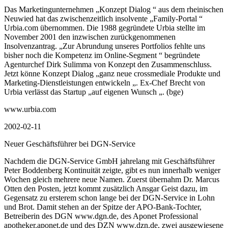
Das Marketingunternehmen „Konzept Dialog “ aus dem rheinischen
Neuwied hat das zwischenzeitlich insolvente „Family-Portal “
Urbia.com übernommen. Die 1988 gegründete Urbia stellte im
November 2001 den inzwischen zurückgenommenen
Insolvenzantrag. „Zur Abrundung unseres Portfolios fehlte uns
bisher noch die Kompetenz im Online-Segment “ begründete
Agenturchef Dirk Sulimma von Konzept den Zusammenschluss.
Jetzt könne Konzept Dialog „ganz neue crossmediale Produkte und
Marketing-Dienstleistungen entwickeln „. Ex-Chef Brecht von
Urbia verlässt das Startup „auf eigenen Wunsch „. (bge)
www.urbia.com
2002-02-11
Neuer Geschäftsführer bei DGN-Service
Nachdem die DGN-Service GmbH jahrelang mit Geschäftsführer
Peter Boddenberg Kontinuität zeigte, gibt es nun innerhalb weniger
Wochen gleich mehrere neue Namen. Zuerst übernahm Dr. Marcus
Otten den Posten, jetzt kommt zusätzlich Ansgar Geist dazu, im
Gegensatz zu ersterem schon lange bei der DGN-Service in Lohn
und Brot. Damit stehen an der Spitze der APO-Bank-Tochter,
Betreiberin des DGN www.dgn.de, des Aponet Professional
apotheker.aponet.de und des DZN www.dzn.de, zwei ausgewiesene