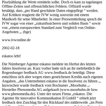
Pixelzählung die Werte ermitteln sollte. Doch es kam zu tagelangen
Offline-Zeiten und offensichtlichen Fehlern. Offiziell wurde
bestätigt, dass „per Hand geschätzte Daten eingepflegt “ werden.
Auf Kritiken reagierte die IVW wenig souverän mit einem
Maulkorb für seine Mitarbeiter. In einer Pressemitteilung sprach die
IVW sogar von einer „zukunftssicheren und soliden Basis “ sowie
von „einem europaweiten Standard zum Vergleich von Online-
Angeboten „. (bge)
www.ivwonline.de
2002-02-18
eskatoo lebt!
Die Nürnberger Agentur eskatoo meldete im Herbst des letzten
Jahres Insolvenz an. Kurz vorher hatte sich an ihr mehrheitlich die
Regensburger feedback AG www.feedback.de beteiligt. Diese
entschloss sich aber wegen eines gestrichenen Kredits nach eigenen
Angaben, „das Unternehmen eskatoo in die Insolvenz zu führen „.
Inzwischen wurde feedback vom Bochumer „Moorhuhn „-
Hersteller Phenomedia AG aufgekauft (www.moorhuhn.de bzw.
www.phenomedia.de). Unter der neuen Firma „eskatoo. Die
Agentur für innovative Kommunikation II GmbH “ erhielt jetzt
feedback den Zuschlag für den Rückkauf des mittlerweile „im Preis