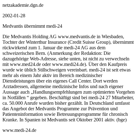
netzakademie.dgn.de
2002-01-28
Medvantis übernimmt medi-24
Die Medvantis Holding AG www.medvantis.de in Wiesbaden,
Tochter der Winterthur Insurance (Credit Suisse Group), übernimmt
rückwirkend zum 1. Januar die medi-24 AG aus dem
schweizerischen Bern. (Anmerkung der Redaktion: Die
dazugehörige Web-Adresse, siehe unten, ist nicht zu verwechseln
mit www.med24.de oder www.medi24.de). Über den Kaufpreis
wurde wie üblich Stillschweigen vereinbart. medi-24 ist seit etwas
mehr als einem Jahr aktiv im Bereich medizinischer
Dienstleistungen über ein eigenes Call Center. Dort werden
Arztadressen, allgemeine medizinische Infos und nach eigener
Aussage auch „Handlungsempfehlungen zum optimierten Vorgehen
in Notfällen “ gegeben. Beschäftigt sind bei medi-24 27 Mitarbeiter,
ca. 50.000 Anrufe wurden bisher gezählt. In Deutschland umfasst
das Angebot der Medvantis Programme zur Prävention und
Patienteninformation sowie Betreuungsprogramme für chronisch
Kranke. In Spanien ist Medvantis seit Oktober 2001 aktiv. (bge)
www.medi-24.de