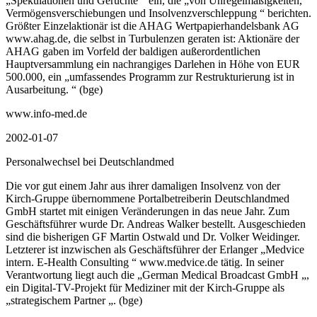
„Spekulationen und Gerüchte “ ein, die „von Unregelmäßigkeiten,
Vermögensverschiebungen und Insolvenzverschleppung “ berichten.
Größter Einzelaktionär ist die AHAG Wertpapierhandelsbank AG
www.ahag.de, die selbst in Turbulenzen geraten ist: Aktionäre der
AHAG gaben im Vorfeld der baldigen außerordentlichen
Hauptversammlung ein nachrangiges Darlehen in Höhe von EUR
500.000, ein „umfassendes Programm zur Restrukturierung ist in
Ausarbeitung. “ (bge)
www.info-med.de
2002-01-07
Personalwechsel bei Deutschlandmed
Die vor gut einem Jahr aus ihrer damaligen Insolvenz von der
Kirch-Gruppe übernommene Portalbetreiberin Deutschlandmed
GmbH startet mit einigen Veränderungen in das neue Jahr. Zum
Geschäftsführer wurde Dr. Andreas Walker bestellt. Ausgeschieden
sind die bisherigen GF Martin Ostwald und Dr. Volker Weidinger.
Letzterer ist inzwischen als Geschäftsführer der Erlanger „Medvice
intern. E-Health Consulting “ www.medvice.de tätig. In seiner
Verantwortung liegt auch die „German Medical Broadcast GmbH „,
ein Digital-TV-Projekt für Mediziner mit der Kirch-Gruppe als
„strategischem Partner „. (bge)