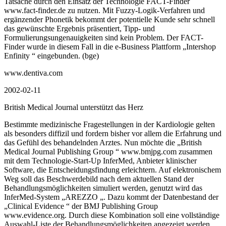
Tatsache durch den Einsatz der Technologie FACT-Finder
www.fact-finder.de zu nutzen. Mit Fuzzy-Logik-Verfahren und
ergänzender Phonetik bekommt der potentielle Kunde sehr schnell
das gewünschte Ergebnis präsentiert, Tipp- und
Formulierungsungenauigkeiten sind kein Problem. Der FACT-
Finder wurde in diesem Fall in die e-Business Plattform „Intershop
Enfinity “ eingebunden. (bge)
www.dentiva.com
2002-02-11
British Medical Journal unterstützt das Herz
Bestimmte medizinische Fragestellungen in der Kardiologie gelten
als besonders diffizil und fordern bisher vor allem die Erfahrung und
das Gefühl des behandelnden Arztes. Nun möchte die „British
Medical Journal Publishing Group “ www.bmjpg.com zusammen
mit dem Technologie-Start-Up InferMed, Anbieter klinischer
Software, die Entscheidungsfindung erleichtern. Auf elektronischem
Weg soll das Beschwerdebild nach dem aktuellen Stand der
Behandlungsmöglichkeiten simuliert werden, genutzt wird das
InferMed-System „AREZZO „. Dazu kommt der Datenbestand der
„Clinical Evidence “ der BMJ Publishing Group
www.evidence.org. Durch diese Kombination soll eine vollständige
Auswahl-Liste der Behandlungsmöglichkeiten angezeigt werden,