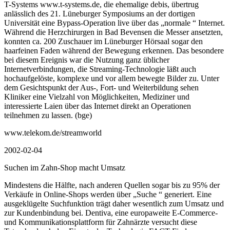
T-Systems www.t-systems.de, die ehemalige debis, übertrug
anlässlich des 21. Lüneburger Symposiums an der dortigen
Universität eine Bypass-Operation live über das „normale “ Internet.
Während die Herzchirurgen in Bad Bevensen die Messer ansetzten,
konnten ca. 200 Zuschauer im Lüneburger Hörsaal sogar den
haarfeinen Faden während der Bewegung erkennen. Das besondere
bei diesem Ereignis war die Nutzung ganz üblicher
Internetverbindungen, die Streaming-Technologie läßt auch
hochaufgelöste, komplexe und vor allem bewegte Bilder zu. Unter
dem Gesichtspunkt der Aus-, Fort- und Weiterbildung sehen
Kliniker eine Vielzahl von Möglichkeiten, Mediziner und
interessierte Laien über das Internet direkt an Operationen
teilnehmen zu lassen. (bge)
www.telekom.de/streamworld
2002-02-04
Suchen im Zahn-Shop macht Umsatz
Mindestens die Hälfte, nach anderen Quellen sogar bis zu 95% der
Verkäufe in Online-Shops werden über „Suche “ generiert. Eine
ausgeklügelte Suchfunktion trägt daher wesentlich zum Umsatz und
zur Kundenbindung bei. Dentiva, eine europaweite E-Commerce-
und Kommunikationsplattform für Zahnärzte versucht diese