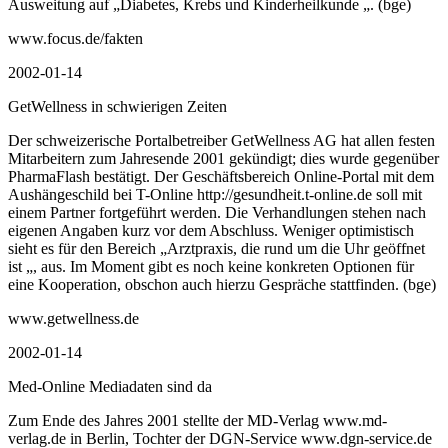
Ausweitung auf „Diabetes, Krebs und Kinderheilkunde „. (bge)
www.focus.de/fakten
2002-01-14
GetWellness in schwierigen Zeiten
Der schweizerische Portalbetreiber GetWellness AG hat allen festen
Mitarbeitern zum Jahresende 2001 gekündigt; dies wurde gegenüber
PharmaFlash bestätigt. Der Geschäftsbereich Online-Portal mit dem
Aushängeschild bei T-Online http://gesundheit.t-online.de soll mit
einem Partner fortgeführt werden. Die Verhandlungen stehen nach
eigenen Angaben kurz vor dem Abschluss. Weniger optimistisch
sieht es für den Bereich „Arztpraxis, die rund um die Uhr geöffnet
ist „, aus. Im Moment gibt es noch keine konkreten Optionen für
eine Kooperation, obschon auch hierzu Gespräche stattfinden. (bge)
www.getwellness.de
2002-01-14
Med-Online Mediadaten sind da
Zum Ende des Jahres 2001 stellte der MD-Verlag www.md-
verlag.de in Berlin, Tochter der DGN-Service www.dgn-service.de