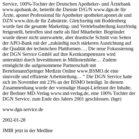
Service, 100%-Tochter der Deutschen Apotheker- und Ärztebank
www.apobank.de, betreibt die Dienste D/G/N www.dgn.de für
Ärzte, aponet Professional für Apotheker apotheker.aponet.de und
DZN www.dzn.de für Zahnärzte. Gleichzeitig mit Boddenberg
wurde fast die gesamte Marketing- und Vertriebsabteilung kurzfristig
freigestellt, betroffen sind mehr als fünf Mitarbeiter. Begründet
wurde dieser nicht unerwartete, aber drastische Schnitt von Seiten
der APO-Bank mit der „zukünftig noch stärkeren Ausrichtung auf
die Qualität der technischen Plattformen…. Die neue Fokussierung
der DGN Service GmbH auf ihre Kernkompetenzen wird
unterstützt durch Investitionen in Millionenhöhe… Zudem
ermöglicht die aufgenommene Partnerschaft mit
BertelsmannSpringer Medizin Online www.BSMO.de eine
sinnvolle und effiziente Arbeitsteilung… “ Die DGN Service hatte
sich im November mit 23% an der BSMO beteiligt. In diesem
Zusammenhang wurde der vormalige Haupt-Lieferant der Inhalte,
der Berliner MD-Verlag www.md-verlag.de, eine 100% Tochter der
DGN Service, zum Ende des Jahres 2001 geschlossen. (bge)
www.dgn-service.de
2002-01-28
JMIR jetzt in der Medline