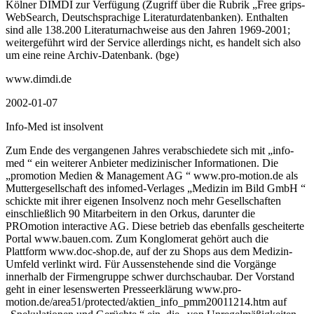
Kölner DIMDI zur Verfügung (Zugriff über die Rubrik „Free grips-
WebSearch, Deutschsprachige Literaturdatenbanken). Enthalten
sind alle 138.200 Literaturnachweise aus den Jahren 1969-2001;
weitergeführt wird der Service allerdings nicht, es handelt sich also
um eine reine Archiv-Datenbank. (bge)
www.dimdi.de
2002-01-07
Info-Med ist insolvent
Zum Ende des vergangenen Jahres verabschiedete sich mit „info-
med “ ein weiterer Anbieter medizinischer Informationen. Die
„promotion Medien & Management AG “ www.pro-motion.de als
Muttergesellschaft des infomed-Verlages „Medizin im Bild GmbH “
schickte mit ihrer eigenen Insolvenz noch mehr Gesellschaften
einschließlich 90 Mitarbeitern in den Orkus, darunter die
PROmotion interactive AG. Diese betrieb das ebenfalls gescheiterte
Portal www.bauen.com. Zum Konglomerat gehört auch die
Plattform www.doc-shop.de, auf der zu Shops aus dem Medizin-
Umfeld verlinkt wird. Für Aussenstehende sind die Vorgänge
innerhalb der Firmengruppe schwer durchschaubar. Der Vorstand
geht in einer lesenswerten Presseerklärung www.pro-
motion.de/area51/protected/aktien_info_pmm20011214.htm auf