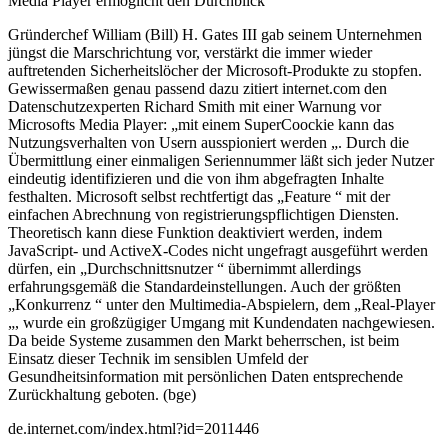
Media Player ermöglicht den Durchblick
Gründerchef William (Bill) H. Gates III gab seinem Unternehmen
jüngst die Marschrichtung vor, verstärkt die immer wieder
auftretenden Sicherheitslöcher der Microsoft-Produkte zu stopfen.
Gewissermaßen genau passend dazu zitiert internet.com den
Datenschutzexperten Richard Smith mit einer Warnung vor
Microsofts Media Player: „mit einem SuperCoockie kann das
Nutzungsverhalten von Usern ausspioniert werden „. Durch die
Übermittlung einer einmaligen Seriennummer läßt sich jeder Nutzer
eindeutig identifizieren und die von ihm abgefragten Inhalte
festhalten. Microsoft selbst rechtfertigt das „Feature “ mit der
einfachen Abrechnung von registrierungspflichtigen Diensten.
Theoretisch kann diese Funktion deaktiviert werden, indem
JavaScript- und ActiveX-Codes nicht ungefragt ausgeführt werden
dürfen, ein „Durchschnittsnutzer “ übernimmt allerdings
erfahrungsgemäß die Standardeinstellungen. Auch der größten
„Konkurrenz “ unter den Multimedia-Abspielern, dem „Real-Player
„, wurde ein großzügiger Umgang mit Kundendaten nachgewiesen.
Da beide Systeme zusammen den Markt beherrschen, ist beim
Einsatz dieser Technik im sensiblen Umfeld der
Gesundheitsinformation mit persönlichen Daten entsprechende
Zurückhaltung geboten. (bge)
de.internet.com/index.html?id=2011446