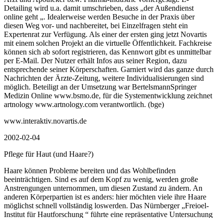
Detailing wird u.a. damit umschrieben, dass „der Außendienst
online geht „. Idealerweise werden Besuche in der Praxis über
diesen Weg vor- und nachbereitet, bei Einzelfragen steht ein
Expertenrat zur Verfügung. Als einer der ersten ging jetzt Novartis
mit einem solchen Projekt an die virtuelle Öffentlichkeit. Fachkreise
können sich ab sofort registrieren, das Kennwort gibt es unmittelbar
per E-Mail. Der Nutzer erhält Infos aus seiner Region, dazu
entsprechende seiner Körperschaften. Garniert wird das ganze durch
Nachrichten der Ärzte-Zeitung, weitere Individualisierungen sind
möglich. Beteiligt an der Umsetzung war BertelsmannSpringer
Medizin Online www.bsmo.de, für die Systementwicklung zeichnet
artnology www.artnology.com verantwortlich. (bge)
www.interaktiv.novartis.de
2002-02-04
Pflege für Haut (und Haare?)
Haare können Probleme bereiten und das Wohlbefinden
beeinträchtigen. Sind es auf dem Kopf zu wenig, werden große
Anstrengungen unternommen, um diesen Zustand zu ändern. An
anderen Körperpartien ist es anders: hier möchten viele ihre Haare
möglichst schnell vollständig loswerden. Das Nürnberger „Freioel-
Institut für Hautforschung “ führte eine repräsentative Untersuchung