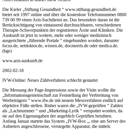
Die Kieler „Stiftung Gesundheit “ www.stiftung-gesundheit.de
bietet seit 1997 online und über die kostenlose Telefonnummer 0800
739 00 99 einen Arzt-Suchdienst an. Das besondere daran ist die
Berücksichtigung von eintausend durchsuchbaren, verschiedenen
Therapie-Schwerpunkten der registrierten Ärzte und Kliniken. Die
Auskunft ist jetzt in weitere, mehr oder weniger medizinisch
ausgerichtete „führende Portale “ eingebunden worden, darunter
focus.de, netdoktor.de, wissen.de, docmorris.de oder medica.de.
(bge)
www.arzt-auskunft.de
2002-02-18
IVW-Online: Neues Zählverfahren schlecht gestartet
Die Messung der Page-Impressions sowie der Visits wollte die
„Informationsgemeinschaft zur Feststellung der Verbreitung von
Werbeträgern “ www.ifw.de mit neuem Messverfahren endlich auf
objektive Füße stellen. Bisher waren die „IVW-geprüften “ Zahlen
als „Lachnummer “ und „Marketing-Lyrik “ verspottet worden, da
sie auf den Eigenangaben der angeblich Geprüften beruhten.
Anfang Januar startete das System „IVW-Box „, eine am Server des
Anbieters angeschlossene, versiegelte Apparatur, die mittels