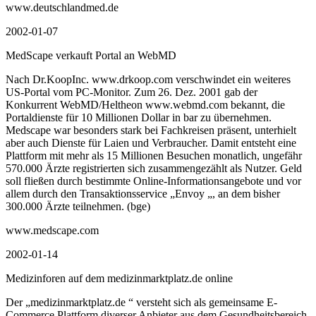
www.deutschlandmed.de
2002-01-07
MedScape verkauft Portal an WebMD
Nach Dr.KoopInc. www.drkoop.com verschwindet ein weiteres
US-Portal vom PC-Monitor. Zum 26. Dez. 2001 gab der
Konkurrent WebMD/Heltheon www.webmd.com bekannt, die
Portaldienste für 10 Millionen Dollar in bar zu übernehmen.
Medscape war besonders stark bei Fachkreisen präsent, unterhielt
aber auch Dienste für Laien und Verbraucher. Damit entsteht eine
Plattform mit mehr als 15 Millionen Besuchen monatlich, ungefähr
570.000 Ärzte registrierten sich zusammengezählt als Nutzer. Geld
soll fließen durch bestimmte Online-Informationsangebote und vor
allem durch den Transaktionsservice „Envoy „, an dem bisher
300.000 Ärzte teilnehmen. (bge)
www.medscape.com
2002-01-14
Medizinforen auf dem medizinmarktplatz.de online
Der „medizinmarktplatz.de “ versteht sich als gemeinsame E-
Commerce Plattform diverser Anbieter aus dem Gesundheitsbereich.