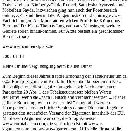
Dabei sind u.a. Kimberly-Clark, Remed, Samdosha Ayurveda und
Möbelbau Sayda. Inzwischen ging nun auch der Forenbereich
online; z.Zt. sind dies mit der Augenmedizin und Chirurgie zwei
Fachrichtungen. Als Moderatoren wirken Prof. Fritz Körner aus
Bern und Dr. Klaus Thomas Jungmann aus Münsingen, weitere
Gebiete sollen hinzukommen. Für Ärzte besteht ein geschlossener
Bereich. (bge)
www.medizinmarktplatz.de
2002-01-14
Keine Online-Vergünstigung beim blauen Dunst
Zum Beginn dieses Jahres trat die Erhöhung der Tabaksteuer um ca.
0,02 Euro je Zigarette in Kraft. Im Dezember kursierten im Netz
Ratschläge, wie diese legal zu umgehen sei: Nach dem neuen
Paragrafen 20 Abs. 1 des Tabaksteuergesetz bleiben Waren
steuerfrei, wenn sie „nach Deutschland verbracht werden „. Bisher
galt die Befreiung, wenn diese „selbst “ eingeführt werden.
Haarspalterischer angeblicher Schluss daraus: Die neue Regelung
gestattet den steuerfreien Versand der Zigaretten innerhalb der EU.
Mit diesem Argument warb u.a. die Shop-Adresse
www.eurotabacco.com, die verflochten ist mit www.e-
zigaretten.com und www.e-zigarren.com. Offizielle Firma ist die