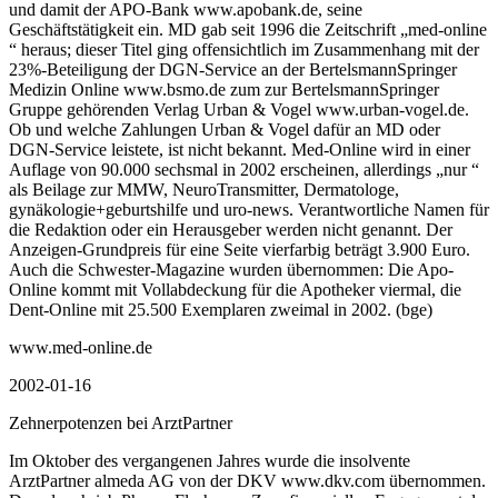
und damit der APO-Bank www.apobank.de, seine
Geschäftstätigkeit ein. MD gab seit 1996 die Zeitschrift „med-online
“ heraus; dieser Titel ging offensichtlich im Zusammenhang mit der
23%-Beteiligung der DGN-Service an der BertelsmannSpringer
Medizin Online www.bsmo.de zum zur BertelsmannSpringer
Gruppe gehörenden Verlag Urban & Vogel www.urban-vogel.de.
Ob und welche Zahlungen Urban & Vogel dafür an MD oder
DGN-Service leistete, ist nicht bekannt. Med-Online wird in einer
Auflage von 90.000 sechsmal in 2002 erscheinen, allerdings „nur “
als Beilage zur MMW, NeuroTransmitter, Dermatologe,
gynäkologie+geburtshilfe und uro-news. Verantwortliche Namen für
die Redaktion oder ein Herausgeber werden nicht genannt. Der
Anzeigen-Grundpreis für eine Seite vierfarbig beträgt 3.900 Euro.
Auch die Schwester-Magazine wurden übernommen: Die Apo-
Online kommt mit Vollabdeckung für die Apotheker viermal, die
Dent-Online mit 25.500 Exemplaren zweimal in 2002. (bge)
www.med-online.de
2002-01-16
Zehnerpotenzen bei ArztPartner
Im Oktober des vergangenen Jahres wurde die insolvente
ArztPartner almeda AG von der DKV www.dkv.com übernommen.