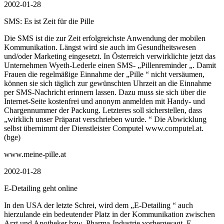
2002-01-28
SMS: Es ist Zeit für die Pille
Die SMS ist die zur Zeit erfolgreichste Anwendung der mobilen
Kommunikation. Längst wird sie auch im Gesundheitswesen
und/oder Marketing eingesetzt. In Österreich verwirklichte jetzt das
Unternehmen Wyeth-Lederle einen SMS- „Pillenreminder „. Damit
Frauen die regelmäßige Einnahme der „Pille “ nicht versäumen,
können sie sich täglich zur gewünschten Uhrzeit an die Einnahme
per SMS-Nachricht erinnern lassen. Dazu muss sie sich über die
Internet-Seite kostenfrei und anonym anmelden mit Handy- und
Chargennummer der Packung. Letzteres soll sicherstellen, dass
„wirklich unser Präparat verschrieben wurde. “ Die Abwicklung
selbst übernimmt der Dienstleister Computel www.computel.at.
(bge)
www.meine-pille.at
2002-01-28
E-Detailing geht online
In den USA der letzte Schrei, wird dem „E-Detailing “ auch
hierzulande ein bedeutender Platz in der Kommunikation zwischen
Arzt und Apotheker bzw. Pharma-Industrie vorhergesagt. E-