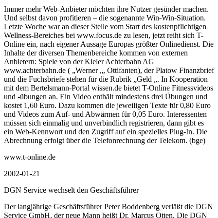
Immer mehr Web-Anbieter möchten ihre Nutzer gesünder machen.
Und selbst davon profitieren – die sogenannte Win-Win-Situation.
Letzte Woche war an dieser Stelle vom Start des kostenpflichtigen
Wellness-Bereiches bei www.focus.de zu lesen, jetzt reiht sich T-
Online ein, nach eigener Aussage Europas größter Onlinedienst. Die
Inhalte der diversen Themenbereiche kommen von externen
Anbietern: Spiele von der Kieler Achterbahn AG
www.achterbahn.de ( „Werner „, Ottifanten), der Platow Finanzbrief
und die Fuchsbriefe stehen für die Rubrik „Geld „. In Kooperation
mit dem Bertelsmann-Portal wissen.de bietet T-Online Fitnessvideos
und -übungen an. Ein Video enthält mindestens drei Übungen und
kostet 1,60 Euro. Dazu kommen die jeweiligen Texte für 0,80 Euro
und Videos zum Auf- und Abwärmen für 0,05 Euro. Interessenten
müssen sich einmalig und unverbindlich registrieren, dann gibt es
ein Web-Kennwort und den Zugriff auf ein spezielles Plug-In. Die
Abrechnung erfolgt über die Telefonrechnung der Telekom. (bge)
www.t-online.de
2002-01-21
DGN Service wechselt den Geschäftsführer
Der langjährige Geschäftsführer Peter Boddenberg verläßt die DGN
Service GmbH, der neue Mann heißt Dr. Marcus Otten. Die DGN