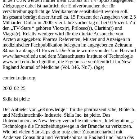
In den USA werden immer mehr Dollars für TV-Spots ausgegeben.
Zielgruppe dabei ist natürlich der Endverbraucher, der für
verschreibungspflichtige Medikamente sensibilisiert werden soll.
Insgesamt beträgt dieser Anteil ca. 15 Prozent der Ausgaben von 2,5
Milliarden Dollar in 2000, vier Jahre vorher lag er bei 9 Prozent. Zu
den „TV-Stars “ gehören Vioxx(r), Prilosec(r), Claritin(r) und
Viagra(r). Relativ weniger wird für die direkte Ansprache von
Ärzten ausgegeben: Pharma-Referenten, Muster und Anzeigen in
medizinischer Fachpublikation belegten im angegebenen Zeitraum
84 nach anfangs 91 Prozent. Die Studie wurde von der Uni Harvard
www.harvard.edu und dem Massachusetts Institute of Technologie
www.mit.edu durchgeführt, die Ergebnisse veröffentlicht im New
England Journal of Medicine (Vol. 346, Nr.7). (bge)
content.nejm.org
2002-02-25
Skila ist pleite
Der Anbieter von „eKnowledge “ für die pharmazeutische, Biotech-
und Medizintechnik- Industrie, Skila Inc. ist pleite. Das
Unternehmen aus New Jersey versuchte mit seiner „Intelligration „-
Technologie die Entscheidungswege in der Branche zu verkürzen.
Wie bei vielen Start-Ups ging trotz einer Zusammenarbeit mit
Andersen Consulting und Vertriebsbüros in England und Japan das