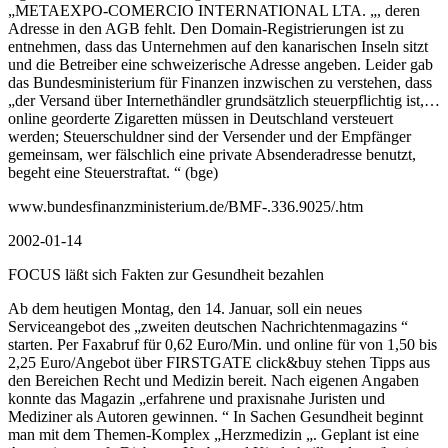
„METAEXPO-COMERCIO INTERNATIONAL LTA. „, deren
Adresse in den AGB fehlt. Den Domain-Registrierungen ist zu
entnehmen, dass das Unternehmen auf den kanarischen Inseln sitzt
und die Betreiber eine schweizerische Adresse angeben. Leider gab
das Bundesministerium für Finanzen inzwischen zu verstehen, dass
„der Versand über Internethändler grundsätzlich steuerpflichtig ist,…
online georderte Zigaretten müssen in Deutschland versteuert
werden; Steuerschuldner sind der Versender und der Empfänger
gemeinsam, wer fälschlich eine private Absenderadresse benutzt,
begeht eine Steuerstraftat. “ (bge)
www.bundesfinanzministerium.de/BMF-.336.9025/.htm
2002-01-14
FOCUS läßt sich Fakten zur Gesundheit bezahlen
Ab dem heutigen Montag, den 14. Januar, soll ein neues
Serviceangebot des „zweiten deutschen Nachrichtenmagazins “
starten. Per Faxabruf für 0,62 Euro/Min. und online für von 1,50 bis
2,25 Euro/Angebot über FIRSTGATE click&buy stehen Tipps aus
den Bereichen Recht und Medizin bereit. Nach eigenen Angaben
konnte das Magazin „erfahrene und praxisnahe Juristen und
Mediziner als Autoren gewinnen. “ In Sachen Gesundheit beginnt
man mit dem Themen-Komplex „Herzmedizin „. Geplant ist eine