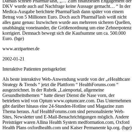
Damals schrieb PharmaFlash, „… Zum finanziellen Engagement der
DKV wurde auch auf Nachfrage keine Aussage gemacht… “ In der
Medica-Ausgabe berichtete PharmaFlash dann später von einem
Betrag von 5 Millionen Euro. Doch auch PharmaFlash weiß nicht
alles ganz genau: Inzwischen wurde aus mehreren sicheren Quellen,
unabhängig voneinander, die Größenordnung um eine Zehnerpotenz
korrigiert. Demnach bewegt sich die Kaufsumme um ca. 500.000
Euro. (bge)
www.arztpartner.de
2002-01-21
Interaktive Patienten preisgekrönt
Als beste interaktive Web-Anwendung wurde von der „eHealthcare
Strategy & Trends “ jetzt die Plattform “ HealthForums.com “
ausgezeichnet. In der Rubrik „Laienportal, allgemeine
Gesundheitsthemen “ hatte dieser Dienst die Nase vorn, der
betrieben wird von Optum www.optumcare.com. Das Unternehmen
gibt darüber hinaus eine 24-Stunden-Hotline und Magazine zum
Thema heraus. Auf HealthForums.com sind personalisierte Web-
Sites, Newsletter und E-Mail-Benachrichtigungen möglich. Andere
Preisträger waren Allina Health System medformation.com, Oxford
Health Plans oxfordhealth.com und Kaiser Permanente kp.org. (bge)