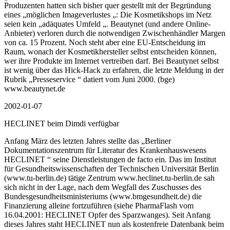
Produzenten hatten sich bisher quer gestellt mit der Begründung
eines „möglichen Imageverlustes „: Die Kosmetikshops im Netz
seien kein „adäquates Umfeld „. Beautynet (und andere Online-
Anbieter) verloren durch die notwendigen Zwischenhändler Margen
von ca. 15 Prozent. Noch steht aber eine EU-Entscheidung im
Raum, wonach der Kosmetikhersteller selbst entscheiden können,
wer ihre Produkte im Internet vertreiben darf. Bei Beautynet selbst
ist wenig über das Hick-Hack zu erfahren, die letzte Meldung in der
Rubrik „Presseservice “ datiert vom Juni 2000. (bge)
www.beautynet.de
2002-01-07
HECLINET beim Dimdi verfügbar
Anfang März des letzten Jahres stellte das „Berliner
Dokumentationszentrum für Literatur des Krankenhauswesens
HECLINET “ seine Dienstleistungen de facto ein. Das im Institut
für Gesundheitswissenschaften der Technischen Universität Berlin
(www.tu-berlin.de) tätige Zentrum www.heclinet.tu-berlin.de sah
sich nicht in der Lage, nach dem Wegfall des Zuschusses des
Bundesgesundheitsministeriums (www.bmgesundheit.de) die
Finanzierung alleine fortzuführen (siehe PharmaFlash vom
16.04.2001: HECLINET Opfer des Sparzwanges). Seit Anfang
dieses Jahres staht HECLINET nun als kostenfreie Datenbank beim