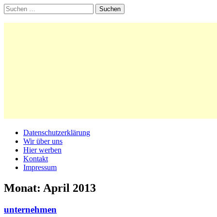
Suchen
nach:
Main
Skip
Datenschutzerklärung
to
Wir über uns
menu
content
Hier werben
Kontakt
Impressum
Monat:
April 2013
unternehmen