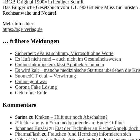
»BGB Original 1900« in heutiger Schrift
Das Bürgerliche Gesetzbuch vom 1.1.1900 ist eine Muss für Juristen …
Rechtsanwälte und Notare!
Mehr Infos hier:
https://bge-verlag.de
… frühere Meldungen
Sicherheit: ePa ist schlimm, Microsoft ohne Worte
Es läuft nicht rund – auch nicht im Gesundheitswesen
Online-Inkompetenz lässt Apotheker taumeln
Es wird kalt – manche medizinische Startups überleben die Kris
SnomedCT et al. – Verwirrung
Online geht was
Corona Fake Lösung
Geld ohne Ende
Kommentare
Sarina
zu
Kraken – Hilft nur noch Abschalten?
/* leider anonym */
zu
medquarter.de am Ende: Offline
Johannes Buzási
zu
Etat der Techniker an FischerAppelt, doch
PharmaFlash
zu
Frauchen (und Herrchen) informieren sich
Daten-GAU in der Psychiatrie, erstaunlich! | Krisennews.com