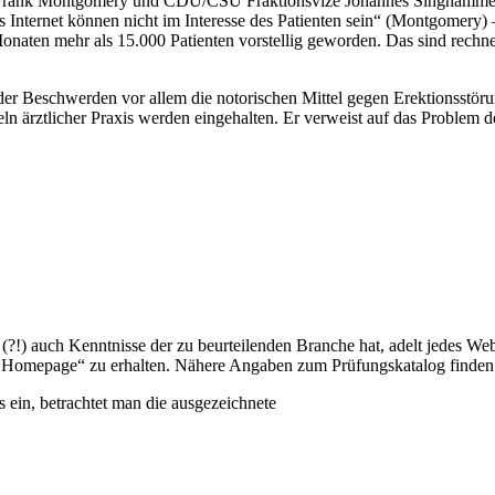
Frank Montgomery und CDU/CSU Fraktionsvize Johannes Singhammer ha
 Internet können nicht im Interesse des Patienten sein“ (Montgomery)
onaten mehr als 15.000 Patienten vorstellig geworden. Das sind rechne
der Beschwerden vor allem die notorischen Mittel gegen Erektionsstör
n ärztlicher Praxis werden eingehalten. Er verweist auf das Problem d
h (?!) auch Kenntnisse der zu beurteilenden Branche hat, adelt jedes We
e Homepage“ zu erhalten. Nähere Angaben zum Prüfungskatalog finden
s ein, betrachtet man die ausgezeichnete