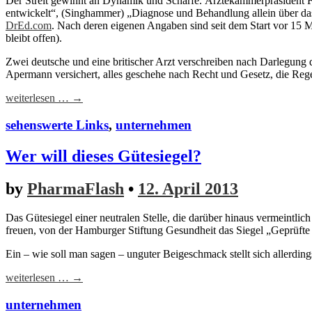
Der Streit gewinnt an Dynamik und Schärfe. Ärztekammerpräsident 
entwickelt“, (Singhammer) „Diagnose und Behandlung allein über das
DrEd.com
. Nach deren eigenen Angaben sind seit dem Start vor 15 M
bleibt offen).
Zwei deutsche und eine britischer Arzt verschreiben nach Darlegung 
Apermann versichert, alles geschehe nach Recht und Gesetz, die Regel
weiterlesen … →
sehenswerte Links
,
unternehmen
Wer will dieses Gütesiegel?
by
PharmaFlash
•
12. April 2013
Das Gütesiegel einer neutralen Stelle, die darüber hinaus vermeintlic
freuen, von der Hamburger Stiftung Gesundheit das Siegel „Geprüft
Ein – wie soll man sagen – unguter Beigeschmack stellt sich allerding
weiterlesen … →
unternehmen