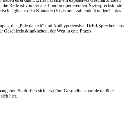
ben es erkannt. „Hier hat sich ein expansives Geschäftsmodell
 – die Rede ist von der aus London operierenden Ärztesprechstunde
risch täglich ca. 35 Kontakte (Visits oder zahlende Kunden? – das
ungen, die „Pille danach“ und Antihypertensiva. DrEd-Sprecher Jens
er Geschlechtskrankheiten, der Weg in eine Praxis
bangebot. So durften sich jetzt fünf Gesundheitsportale darüber
 sich
hier
.