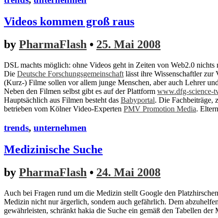
Videos kommen groß raus
by
PharmaFlash
•
25. Mai 2008
DSL machts möglich: ohne Videos geht in Zeiten von Web2.0 nichts me
Die
Deutsche Forschungsgemeinschaft
lässt ihre Wissenschaftler zu
(Kurz-) Filme sollen vor allem junge Menschen, aber auch Lehrer und 
Neben den Filmen selbst gibt es auf der Plattform
www.dfg-science-t
Hauptsächlich aus Filmen besteht das
Babyportal
. Die Fachbeiträge,
betrieben vom Kölner Video-Experten
PMV Promotion Media
. Elte
trends
,
unternehmen
Medizinische Suche
by
PharmaFlash
•
24. Mai 2008
Auch bei Fragen rund um die Medizin stellt Google den Platzhirschen. 
Medizin nicht nur ärgerlich, sondern auch gefährlich. Dem abzuhelfe
gewährleisten, schränkt hakia die Suche ein gemäß den Tabellen der 