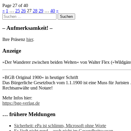
Page 27 of 40
«
1
…
25
26
27
28
29
…
40
»
Suchen
nach:
– Aufmerksamkeit! –
Ihre Präsenz
hier
.
Anzeige
»Der Wanderer zwischen beiden Welten« von Walter Flex (»Wildgänse 
»BGB Original 1900« in heutiger Schrift
Das Bürgerliche Gesetzbuch vom 1.1.1900 ist eine Muss für Juristen …
Rechtsanwälte und Notare!
Mehr Infos hier:
https://bge-verlag.de
… frühere Meldungen
Sicherheit: ePa ist schlimm, Microsoft ohne Worte
Es läuft nicht rund – auch nicht im Gesundheitswesen