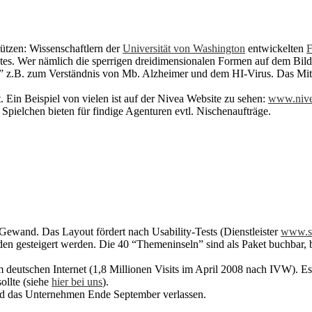
tützen: Wissenschaftlern der
Universität von Washington
entwickelten
F
tes. Wer nämlich die sperrigen dreidimensionalen Formen auf dem Bilds
” z.B. zum Verständnis von Mb. Alzheimer und dem HI-Virus. Das Mitspi
 Ein Beispiel von vielen ist auf der Nivea Website zu sehen:
www.nive
pielchen bieten für findige Agenturen evtl. Nischenaufträge.
Gewand. Das Layout fördert nach Usability-Tests (Dienstleister
www.sc
nden gesteigert werden. Die 40 “Themeninseln” sind als Paket buchbar
m deutschen Internet (1,8 Millionen Visits im April 2008 nach IVW). Es
ollte (siehe
hier bei uns
).
rd das Unternehmen Ende September verlassen.