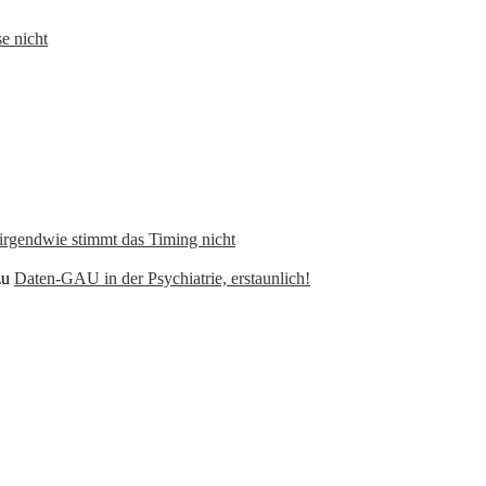
e nicht
 irgendwie stimmt das Timing nicht
zu
Daten-GAU in der Psychiatrie, erstaunlich!