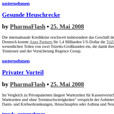
unternehmen
Gesunde Heuschrecke
by
PharmaFlash
•
25. Mai 2008
Die internationale Kreditkrise erschwert insbesondere das Geschäft 
Dennoch konnte
Apax Partners
für 1,4 Milliarden US-Dollar die
TriZ
wesentlichen Teilen von zwei Trizetto-Großkunden ein, die damit ih
Tennessee und der Versicherung Regence Group.
unternehmen
Privater Vorteil
by
PharmaFlash
•
25. Mai 2008
Im Vergleich zu Privatpatienten längere Wartezeiten für Kassenversi
Wartezeiten und ohne Terminschwierigkeiten” verspricht der Anbieter
Darm- und Krebserkrankungen, Heuschnupfen oder Asthma und Neurod
trends
,
unternehmen