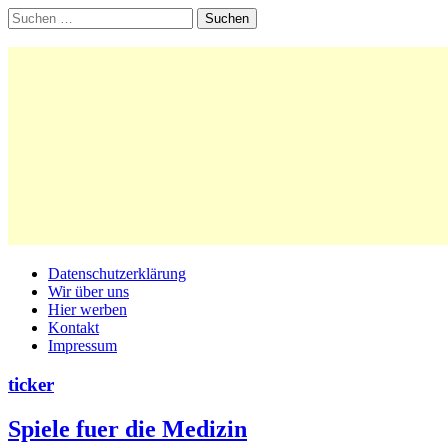
Suchen
nach:
Main
Skip
Datenschutzerklärung
to
Wir über uns
menu
content
Hier werben
Kontakt
Impressum
ticker
Spiele fuer die Medizin