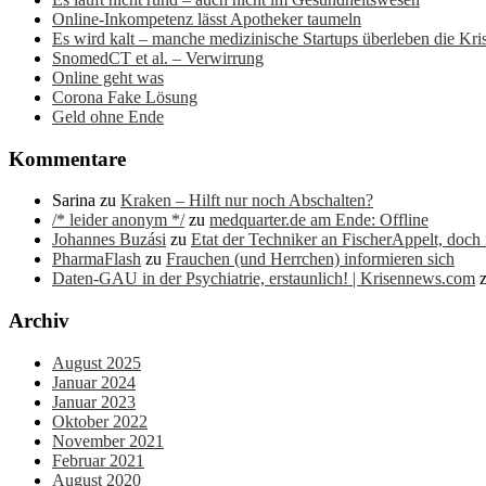
Online-Inkompetenz lässt Apotheker taumeln
Es wird kalt – manche medizinische Startups überleben die Kris
SnomedCT et al. – Verwirrung
Online geht was
Corona Fake Lösung
Geld ohne Ende
Kommentare
Sarina
zu
Kraken – Hilft nur noch Abschalten?
/* leider anonym */
zu
medquarter.de am Ende: Offline
Johannes Buzási
zu
Etat der Techniker an FischerAppelt, doch
PharmaFlash
zu
Frauchen (und Herrchen) informieren sich
Daten-GAU in der Psychiatrie, erstaunlich! | Krisennews.com
Archiv
August 2025
Januar 2024
Januar 2023
Oktober 2022
November 2021
Februar 2021
August 2020