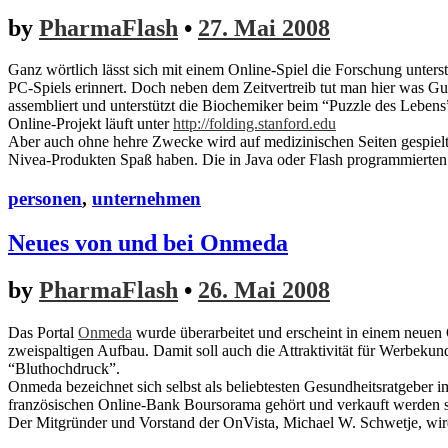
by
PharmaFlash
•
27. Mai 2008
Ganz wörtlich lässt sich mit einem Online-Spiel die Forschung unters
PC-Spiels erinnert. Doch neben dem Zeitvertreib tut man hier was Gu
assembliert und unterstützt die Biochemiker beim “Puzzle des Lebens
Online-Projekt läuft unter
http://folding.stanford.edu
Aber auch ohne hehre Zwecke wird auf medizinischen Seiten gespielt.
Nivea-Produkten Spaß haben. Die in Java oder Flash programmierten S
personen
,
unternehmen
Neues von und bei Onmeda
by
PharmaFlash
•
26. Mai 2008
Das Portal
Onmeda
wurde überarbeitet und erscheint in einem neuen 
zweispaltigen Aufbau. Damit soll auch die Attraktivität für Werbeku
“Bluthochdruck”.
Onmeda bezeichnet sich selbst als beliebtesten Gesundheitsratgeber i
französischen Online-Bank Boursorama gehört und verkauft werden s
Der Mitgründer und Vorstand der OnVista, Michael W. Schwetje, wi