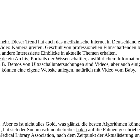
hr. Dieser Trend hat auch das medizinische Internet in Deutschland er
r Video-Kamera greifen. Geschult von professionellen Filmschaffenden 
andere Interessierte Einblicke in aktuelle Themen erhalten.
v.de
ein Archiv, Portraits der Wissenschaftler, ausführlichere Informati
 z.B. Demos von Ultraschalluntersuchungen sind Videos, aber auch eini
rn können eine eigene Website anlegen, natürlich mit Video vom Baby.
Aber es ist nicht alles Gold, was glänzt, die besten Algorithmen können
n, hat sich der Suchmaschinenbetreiber
hakia
auf die Fahnen geschriebe
Medical Library Association, nach dem Zeitpunkt der Aktualisierung u