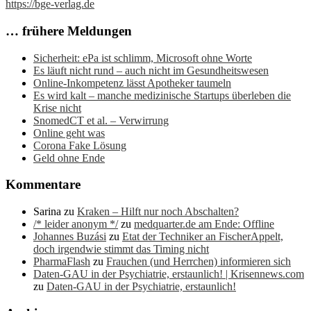
https://bge-verlag.de
… frühere Meldungen
Sicherheit: ePa ist schlimm, Microsoft ohne Worte
Es läuft nicht rund – auch nicht im Gesundheitswesen
Online-Inkompetenz lässt Apotheker taumeln
Es wird kalt – manche medizinische Startups überleben die
Krise nicht
SnomedCT et al. – Verwirrung
Online geht was
Corona Fake Lösung
Geld ohne Ende
Kommentare
Sarina
zu
Kraken – Hilft nur noch Abschalten?
/* leider anonym */
zu
medquarter.de am Ende: Offline
Johannes Buzási
zu
Etat der Techniker an FischerAppelt,
doch irgendwie stimmt das Timing nicht
PharmaFlash
zu
Frauchen (und Herrchen) informieren sich
Daten-GAU in der Psychiatrie, erstaunlich! | Krisennews.com
zu
Daten-GAU in der Psychiatrie, erstaunlich!