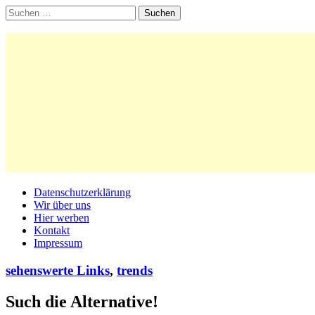
Suchen
nach:
Main
Skip
Datenschutzerklärung
to
Wir über uns
menu
content
Hier werben
Kontakt
Impressum
sehenswerte Links
,
trends
Such die Alternative!