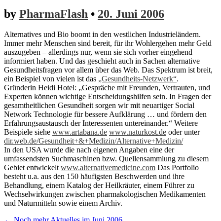
by
PharmaFlash
•
20. Juni 2006
Alternatives und Bio boomt in den westlichen Industrieländern.
Immer mehr Menschen sind bereit, für ihr Wohlergehen mehr Geld
auszugeben – allerdings nur, wenn sie sich vorher eingehend
informiert haben. Und das geschieht auch in Sachen alternative
Gesundheitsfragen vor allem über das Web. Das Spektrum ist breit,
ein Beispiel von vielen ist das
„Gesundheits-Netzwerk“
.
Gründerin Heidi Hotel: „Gespräche mit Freunden, Vertrauten, und
Experten können wichtige Entscheidungshilfen sein. In Fragen der
gesamtheitlichen Gesundheit sorgen wir mit neuartiger Social
Network Technologie für bessere Aufklärung … und fördern den
Erfahrungsaustausch der Interessenten untereinander.“ Weitere
Beispiele siehe
www.artabana.de
www.naturkost.de
oder unter
dir.web.de/Gesundheit+&+Medizin/Alternative+Medizin/
In den USA wurde die nach eigenen Angaben eine der
umfassendsten Suchmaschinen bzw. Quellensammlung zu diesem
Gebiet entwickelt
www.alternativemedicine.com
Das Portfolio
besteht u.a. aus den 150 häufigsten Beschwerden und ihre
Behandlung, einem Katalog der Heilkräuter, einem Führer zu
Wechselwirkungen zwischen pharmakologischen Medikamenten
und Naturmitteln sowie einem Archiv.
Post
← Noch mehr Aktuelles im Juni 2006