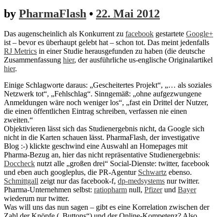
by
PharmaFlash
•
22. Mai 2012
Das augenscheinlich als Konkurrent zu
facebook
gestartete
Google+
ist – bevor es überhaupt gelebt hat – schon tot. Das meint jedenfalls
RJ Metrics
in einer Studie herausgefunden zu haben (die deutsche
Zusammenfassung
hier
, der ausführliche us-englische Originalartikel
hier
.
Einige Schlagworte daraus: „Gescheitertes Projekt“, „… als soziales
Netzwerk tot“, „Fehlschlag“. Sinngemäß: „ohne aufgezwungene
Anmeldungen wäre noch weniger los“, „fast ein Drittel der Nutzer,
die einen öffentlichen Eintrag schreiben, verfassen nie einen
zweiten.“
Objektivieren lässt sich das Studienergebnis nicht, da Google sich
nicht in die Karten schauen lässt. PharmaFlash, der investigative
Blog :-) klickte geschwind eine Auswahl an Homepages mit
Pharma-Bezug an, hier das nicht repräsentative Studienergebnis:
Doccheck
nutzt alle „großen drei“ Social-Dienste: twitter, facebook
und eben auch googleplus, die PR-Agentur
Schwartz
ebenso.
Schmittgall
zeigt nur das facebook-f,
dp-medsystems
nur twitter.
Pharma-Unternehmen selbst:
ratiopharm
null,
Pfizer
und
Bayer
wiederum nur twitter.
Was will uns das nun sagen – gibt es eine Korrelation zwischen der
Zahl der Knöpfe („Buttons“) und der Online-Kompetenz? Also