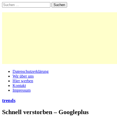
Suchen
nach:
Main
Skip
Datenschutzerklärung
to
Wir über uns
menu
content
Hier werben
Kontakt
Impressum
trends
Schnell verstorben – Googleplus