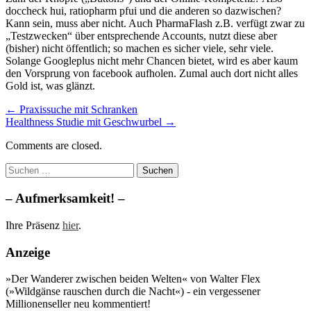
doccheck hui, ratiopharm pfui und die anderen so dazwischen?
Kann sein, muss aber nicht. Auch PharmaFlash z.B. verfügt zwar zu
„Testzwecken“ über entsprechende Accounts, nutzt diese aber
(bisher) nicht öffentlich; so machen es sicher viele, sehr viele.
Solange Googleplus nicht mehr Chancen bietet, wird es aber kaum
den Vorsprung von facebook aufholen. Zumal auch dort nicht alles
Gold ist, was glänzt.
Post
← Praxissuche mit Schranken
Healthness Studie mit Geschwurbel →
navigation
Comments are closed.
Suchen
nach:
– Aufmerksamkeit! –
Ihre Präsenz
hier
.
Anzeige
»Der Wanderer zwischen beiden Welten« von Walter Flex
(»Wildgänse rauschen durch die Nacht«) - ein vergessener
Millionenseller neu kommentiert!