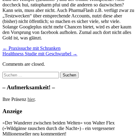
doccheck hui, ratiopharm pfui und die anderen so dazwischen?
Kann sein, muss aber nicht. Auch PharmaFlash z.B. verfügt zwar zu
„Testzwecken“ über entsprechende Accounts, nutzt diese aber
(bisher) nicht öffentlich; so machen es sicher viele, sehr viele.
Solange Googleplus nicht mehr Chancen bietet, wird es aber kaum
den Vorsprung von facebook aufholen. Zumal auch dort nicht alles
Gold ist, was glänzt.
Post
← Praxissuche mit Schranken
Healthness Studie mit Geschwurbel →
navigation
Comments are closed.
Suchen
nach:
– Aufmerksamkeit! –
Ihre Präsenz
hier
.
Anzeige
»Der Wanderer zwischen beiden Welten« von Walter Flex
(»Wildgänse rauschen durch die Nacht«) - ein vergessener
Millionenseller neu kommentiert!