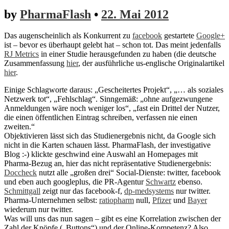
by
PharmaFlash
•
22. Mai 2012
Das augenscheinlich als Konkurrent zu
facebook
gestartete
Google+
ist – bevor es überhaupt gelebt hat – schon tot. Das meint jedenfalls
RJ Metrics
in einer Studie herausgefunden zu haben (die deutsche
Zusammenfassung
hier
, der ausführliche us-englische Originalartikel
hier
.
Einige Schlagworte daraus: „Gescheitertes Projekt“, „… als soziales
Netzwerk tot“, „Fehlschlag“. Sinngemäß: „ohne aufgezwungene
Anmeldungen wäre noch weniger los“, „fast ein Drittel der Nutzer,
die einen öffentlichen Eintrag schreiben, verfassen nie einen
zweiten.“
Objektivieren lässt sich das Studienergebnis nicht, da Google sich
nicht in die Karten schauen lässt. PharmaFlash, der investigative
Blog :-) klickte geschwind eine Auswahl an Homepages mit
Pharma-Bezug an, hier das nicht repräsentative Studienergebnis:
Doccheck
nutzt alle „großen drei“ Social-Dienste: twitter, facebook
und eben auch googleplus, die PR-Agentur
Schwartz
ebenso.
Schmittgall
zeigt nur das facebook-f,
dp-medsystems
nur twitter.
Pharma-Unternehmen selbst:
ratiopharm
null,
Pfizer
und
Bayer
wiederum nur twitter.
Was will uns das nun sagen – gibt es eine Korrelation zwischen der
Zahl der Knöpfe („Buttons“) und der Online-Kompetenz? Also