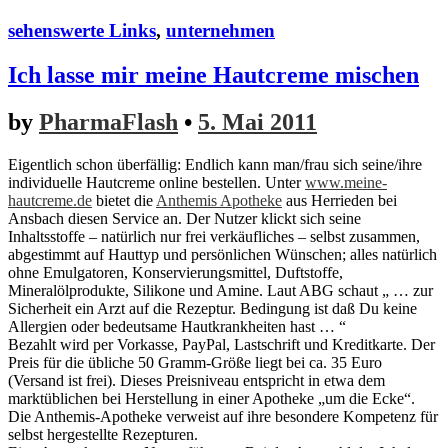
sehenswerte Links
,
unternehmen
Ich lasse mir meine Hautcreme mischen
by
PharmaFlash
•
5. Mai 2011
Eigentlich schon überfällig: Endlich kann man/frau sich seine/ihre
individuelle Hautcreme online bestellen. Unter
www.meine-
hautcreme.de
bietet die
Anthemis Apotheke
aus Herrieden bei
Ansbach diesen Service an. Der Nutzer klickt sich seine
Inhaltsstoffe – natürlich nur frei verkäufliches – selbst zusammen,
abgestimmt auf Hauttyp und persönlichen Wünschen; alles natürlich
ohne Emulgatoren, Konservierungsmittel, Duftstoffe,
Mineralölprodukte, Silikone und Amine. Laut ABG schaut „ … zur
Sicherheit ein Arzt auf die Rezeptur. Bedingung ist daß Du keine
Allergien oder bedeutsame Hautkrankheiten hast … “
Bezahlt wird per Vorkasse, PayPal, Lastschrift und Kreditkarte. Der
Preis für die übliche 50 Gramm-Größe liegt bei ca. 35 Euro
(Versand ist frei). Dieses Preisniveau entspricht in etwa dem
marktüblichen bei Herstellung in einer Apotheke „um die Ecke“.
Die Anthemis-Apotheke verweist auf ihre besondere Kompetenz für
selbst hergestellte Rezepturen.