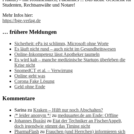
Studenten, Rechtsanwälte und Notare!
Mehr Infos hier:
https://bge-verlag.de
… frühere Meldungen
Sicherheit: ePa ist schlimm, Microsoft ohne Worte
Es läuft nicht rund – auch nicht im Gesundheitswesen
Online-Inkompetenz lässt Apotheker taumeln
Es wird kalt – manche medizinische Startups überleben die
Krise nicht
SnomedCT et al. – Verwirrung
Online geht was
Corona Fake Lösung
Geld ohne Ende
Kommentare
Sarina
zu
Kraken – Hilft nur noch Abschalten?
/* leider anonym */
zu
medquarter.de am Ende: Offline
Johannes Buzási
zu
Etat der Techniker an FischerAppelt,
doch irgendwie stimmt das Timing nicht
PharmaFlash
zu
Frauchen (und Herrchen) informieren sich