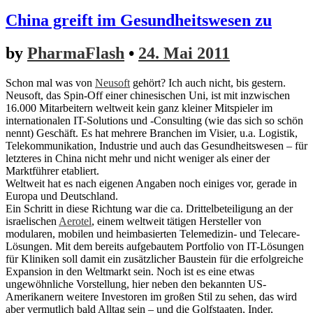
China greift im Gesundheitswesen zu
by
PharmaFlash
•
24. Mai 2011
Schon mal was von
Neusoft
gehört? Ich auch nicht, bis gestern.
Neusoft, das Spin-Off einer chinesischen Uni, ist mit inzwischen
16.000 Mitarbeitern weltweit kein ganz kleiner Mitspieler im
internationalen IT-Solutions und -Consulting (wie das sich so schön
nennt) Geschäft. Es hat mehrere Branchen im Visier, u.a. Logistik,
Telekommunikation, Industrie und auch das Gesundheitswesen – für
letzteres in China nicht mehr und nicht weniger als einer der
Marktführer etabliert.
Weltweit hat es nach eigenen Angaben noch einiges vor, gerade in
Europa und Deutschland.
Ein Schritt in diese Richtung war die ca. Drittelbeteiligung an der
israelischen
Aerotel
, einem weltweit tätigen Hersteller von
modularen, mobilen und heimbasierten Telemedizin- und Telecare-
Lösungen. Mit dem bereits aufgebautem Portfolio von IT-Lösungen
für Kliniken soll damit ein zusätzlicher Baustein für die erfolgreiche
Expansion in den Weltmarkt sein. Noch ist es eine etwas
ungewöhnliche Vorstellung, hier neben den bekannten US-
Amerikanern weitere Investoren im großen Stil zu sehen, das wird
aber vermutlich bald Alltag sein – und die Golfstaaten, Inder,