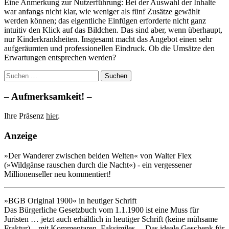
Eine Anmerkung zur Nutzerführung: Bei der Auswahl der Inhalte
war anfangs nicht klar, wie weniger als fünf Zusätze gewählt
werden können; das eigentliche Einfügen erforderte nicht ganz
intuitiv den Klick auf das Bildchen. Das sind aber, wenn überhaupt,
nur Kinderkrankheiten. Insgesamt macht das Angebot einen sehr
aufgeräumten und professionellen Eindruck. Ob die Umsätze den
Erwartungen entsprechen werden?
Suchen
nach:
– Aufmerksamkeit! –
Ihre Präsenz
hier
.
Anzeige
»Der Wanderer zwischen beiden Welten« von Walter Flex
(»Wildgänse rauschen durch die Nacht«) - ein vergessener
Millionenseller neu kommentiert!
»BGB Original 1900« in heutiger Schrift
Das Bürgerliche Gesetzbuch vom 1.1.1900 ist eine Muss für
Juristen … jetzt auch erhältlich in heutiger Schrift (keine mühsame
Fraktur) – mit Kommentaren, Faksimiles ... Das ideale Geschenk für