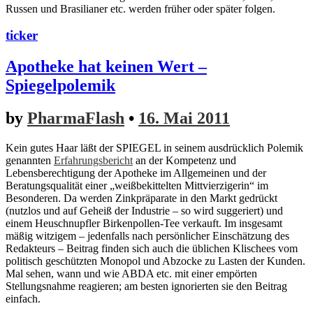
Russen und Brasilianer etc. werden früher oder später folgen.
ticker
Apotheke hat keinen Wert –
Spiegelpolemik
by
PharmaFlash
•
16. Mai 2011
Kein gutes Haar läßt der SPIEGEL in seinem ausdrücklich Polemik
genannten
Erfahrungsbericht
an der Kompetenz und
Lebensberechtigung der Apotheke im Allgemeinen und der
Beratungsqualität einer „weißbekittelten Mittvierzigerin“ im
Besonderen. Da werden Zinkpräparate in den Markt gedrückt
(nutzlos und auf Geheiß der Industrie – so wird suggeriert) und
einem Heuschnupfler Birkenpollen-Tee verkauft. Im insgesamt
mäßig witzigem – jedenfalls nach persönlicher Einschätzung des
Redakteurs – Beitrag finden sich auch die üblichen Klischees vom
politisch geschützten Monopol und Abzocke zu Lasten der Kunden.
Mal sehen, wann und wie ABDA etc. mit einer empörten
Stellungsnahme reagieren; am besten ignorierten sie den Beitrag
einfach.