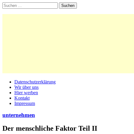
Suchen
nach:
Main
Skip
Datenschutzerklärung
to
Wir über uns
menu
content
Hier werben
Kontakt
Impressum
unternehmen
Der menschliche Faktor Teil II