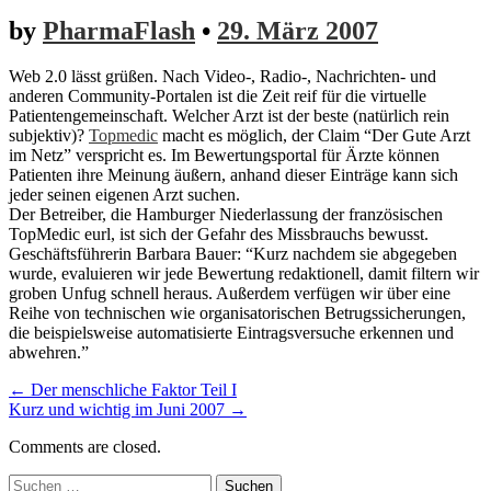
by
PharmaFlash
•
29. März 2007
Web 2.0 lässt grüßen. Nach Video-, Radio-, Nachrichten- und
anderen Community-Portalen ist die Zeit reif für die virtuelle
Patientengemeinschaft. Welcher Arzt ist der beste (natürlich rein
subjektiv)?
Topmedic
macht es möglich, der Claim “Der Gute Arzt
im Netz” verspricht es. Im Bewertungsportal für Ärzte können
Patienten ihre Meinung äußern, anhand dieser Einträge kann sich
jeder seinen eigenen Arzt suchen.
Der Betreiber, die Hamburger Niederlassung der französischen
TopMedic eurl, ist sich der Gefahr des Missbrauchs bewusst.
Geschäftsführerin Barbara Bauer: “Kurz nachdem sie abgegeben
wurde, evaluieren wir jede Bewertung redaktionell, damit filtern wir
groben Unfug schnell heraus. Außerdem verfügen wir über eine
Reihe von technischen wie organisatorischen Betrugssicherungen,
die beispielsweise automatisierte Eintragsversuche erkennen und
abwehren.”
Post
← Der menschliche Faktor Teil I
Kurz und wichtig im Juni 2007 →
navigation
Comments are closed.
Suchen