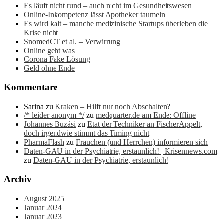
Es läuft nicht rund – auch nicht im Gesundheitswesen
Online-Inkompetenz lässt Apotheker taumeln
Es wird kalt – manche medizinische Startups überleben die
Krise nicht
SnomedCT et al. – Verwirrung
Online geht was
Corona Fake Lösung
Geld ohne Ende
Kommentare
Sarina
zu
Kraken – Hilft nur noch Abschalten?
/* leider anonym */
zu
medquarter.de am Ende: Offline
Johannes Buzási
zu
Etat der Techniker an FischerAppelt,
doch irgendwie stimmt das Timing nicht
PharmaFlash
zu
Frauchen (und Herrchen) informieren sich
Daten-GAU in der Psychiatrie, erstaunlich! | Krisennews.com
zu
Daten-GAU in der Psychiatrie, erstaunlich!
Archiv
August 2025
Januar 2024
Januar 2023