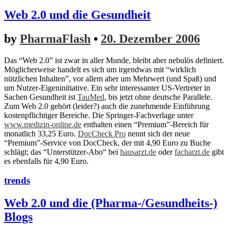
Web 2.0 und die Gesundheit
by
PharmaFlash
•
20. Dezember 2006
Das “Web 2.0” ist zwar in aller Munde, bleibt aber nebulös definiert.
Möglicherweise handelt es sich um irgendwas mit “wirklich
nützlichen Inhalten”, vor allem aber um Mehrwert (und Spaß) und
um Nutzer-Eigeninitiative. Ein sehr interessanter US-Vertreter in
Sachen Gesundheit ist
TauMed
, bis jetzt ohne deutsche Parallele.
Zum Web 2.0 gehört (leider?) auch die zunehmende Einführung
kostenpflichtiger Bereiche. Die Springer-Fachverlage unter
www.medizin-online.de
enthalten einen “Premium”-Bereich für
monatlich 33,25 Euro.
DocCheck Pro
nennt sich der neue
“Premium”-Service von DocCheck, der mit 4,90 Euro zu Buche
schlägt; das “Unterstützer-Abo“ bei
hausarzt.de
oder
facharzt.de
gibt
es ebenfalls für 4,90 Euro.
trends
Web 2.0 und die (Pharma-/Gesundheits-)
Blogs