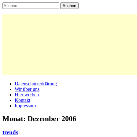
Suchen
nach:
Main
Skip
Datenschutzerklärung
to
Wir über uns
menu
content
Hier werben
Kontakt
Impressum
Monat:
Dezember 2006
trends