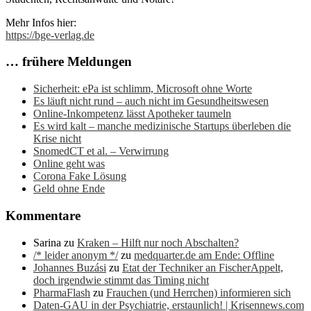
Mehr Infos hier:
https://bge-verlag.de
… frühere Meldungen
Sicherheit: ePa ist schlimm, Microsoft ohne Worte
Es läuft nicht rund – auch nicht im Gesundheitswesen
Online-Inkompetenz lässt Apotheker taumeln
Es wird kalt – manche medizinische Startups überleben die
Krise nicht
SnomedCT et al. – Verwirrung
Online geht was
Corona Fake Lösung
Geld ohne Ende
Kommentare
Sarina
zu
Kraken – Hilft nur noch Abschalten?
/* leider anonym */
zu
medquarter.de am Ende: Offline
Johannes Buzási
zu
Etat der Techniker an FischerAppelt,
doch irgendwie stimmt das Timing nicht
PharmaFlash
zu
Frauchen (und Herrchen) informieren sich
Daten-GAU in der Psychiatrie, erstaunlich! | Krisennews.com