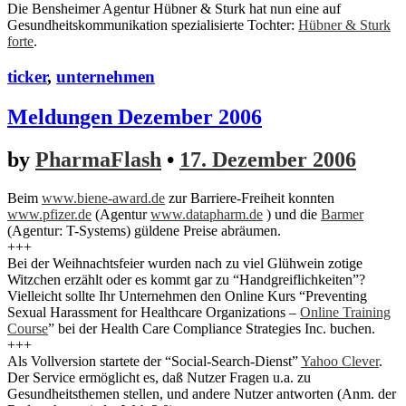
Die Bensheimer Agentur Hübner & Sturk hat nun eine auf
Gesundheitskommunikation spezialisierte Tochter:
Hübner & Sturk
forte
.
ticker
,
unternehmen
Meldungen Dezember 2006
by
PharmaFlash
•
17. Dezember 2006
Beim
www.biene-award.de
zur Barriere-Freiheit konnten
www.pfizer.de
(Agentur
www.datapharm.de
) und die
Barmer
(Agentur: T-Systems) güldene Preise abräumen.
+++
Bei der Weihnachtsfeier wurden nach zu viel Glühwein zotige
Witzchen erzählt oder es kommt gar zu “Handgreiflichkeiten”?
Vielleicht sollte Ihr Unternehmen den Online Kurs “Preventing
Sexual Harassment for Healthcare Organizations –
Online Training
Course
” bei der Health Care Compliance Strategies Inc. buchen.
+++
Als Vollversion startete der “Social-Search-Dienst”
Yahoo Clever
.
Der Service ermöglicht es, daß Nutzer Fragen u.a. zu
Gesundheitsthemen stellen, und andere Nutzer antworten (Anm. der