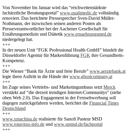
Von November bis Januar wird das “reichweitenstärkste
fachärztliche Beratungsportal”
www.qualimedic.de
vollständig
renoviert. Das berichtete Pressesprecher Sven-David Müller-
Nothmann, der inzwischen seinen anderen Posten als
Presseverantwortlicher bei der Aachener Gesellschaft für
Ernährungsmedizin und Diätetik
www.ernaehrungsmed.de
niedergelegt hat.
+++
In der neuen Unit “FGK Professional Health GmbH” bündelt die
Düsseldorfer Agentur für Markenführung
FGK
ihre Gesundheits-
Kompetenz.
+++
Die Wiener “Bank für Ärzte und freie Berufe”
www.aerztebank.at
legte ihren Auftritt in die Hände der
www.ghostcompany.at
+++
Im Zuge seines Vertriebs- und Marketingumbaus setzt
Merck
verstärkt auf “die derzeit trendigen Internet-Communitys” (siehe
oben Web 2.0). Das Engagement in der Fernsehwerbung soll
dagegen zurückgefahren werden, berichtet die
Financial Times
Deutschland
+++
www.xmachina.de
realisierte für Sanofi Pasteur MSD
www.rotavirus-info.de
und
www.spmsd.de/fachportal
+++