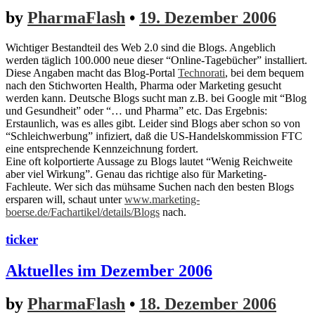
by
PharmaFlash
•
19. Dezember 2006
Wichtiger Bestandteil des Web 2.0 sind die Blogs. Angeblich
werden täglich 100.000 neue dieser “Online-Tagebücher” installiert.
Diese Angaben macht das Blog-Portal
Technorati
, bei dem bequem
nach den Stichworten Health, Pharma oder Marketing gesucht
werden kann. Deutsche Blogs sucht man z.B. bei Google mit “Blog
und Gesundheit” oder “… und Pharma” etc. Das Ergebnis:
Erstaunlich, was es alles gibt. Leider sind Blogs aber schon so von
“Schleichwerbung” infiziert, daß die US-Handelskommission FTC
eine entsprechende Kennzeichnung fordert.
Eine oft kolportierte Aussage zu Blogs lautet “Wenig Reichweite
aber viel Wirkung”. Genau das richtige also für Marketing-
Fachleute. Wer sich das mühsame Suchen nach den besten Blogs
ersparen will, schaut unter
www.marketing-
boerse.de/Fachartikel/details/Blogs
nach.
ticker
Aktuelles im Dezember 2006
by
PharmaFlash
•
18. Dezember 2006