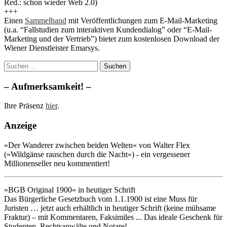
Red.: schon wieder Web 2.0)
+++
Einen
Sammelband
mit Veröffentlichungen zum E-Mail-Marketing
(u.a. “Fallstudien zum interaktiven Kundendialog” oder “E-Mail-
Marketing und der Vertrieb”) bietet zum kostenlosen Download der
Wiener Dienstleister Emarsys.
Suchen
nach:
– Aufmerksamkeit! –
Ihre Präsenz
hier
.
Anzeige
»Der Wanderer zwischen beiden Welten« von Walter Flex
(»Wildgänse rauschen durch die Nacht«) - ein vergessener
Millionenseller neu kommentiert!
»BGB Original 1900« in heutiger Schrift
Das Bürgerliche Gesetzbuch vom 1.1.1900 ist eine Muss für
Juristen … jetzt auch erhältlich in heutiger Schrift (keine mühsame
Fraktur) – mit Kommentaren, Faksimiles ... Das ideale Geschenk für
Studenten, Rechtsanwälte und Notare!