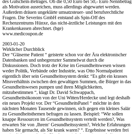
des Gutschein-Betrages. Ob die 0,50 Euro bei 50,- Euro Nennbetrag
als Motivation ausreichen, muss allerdings abgewartet werden.
Außerdem dräuen ungeklärte umsatzsteuer- und berufsrechtliche
Fragen. Die Severins GmbH entstand als Spin-Off des
Rechenzentrums Hünxe, das nicht-ärztliche Leistungen mit den
Krankenkassen abrechnet. (bge)
www.medicoupon.de
2003-01-20
Wirklicher Durchblick
Der “Gläserne Patient “ geisterte schon vor der Ära elektronischer
Datenbanken und unbegrenzter Sammelwut durch die
Diskussionen. Doch trotz der Krise im Gesundheitswesen wissen
weder Politik, Verbände oder Industrie, was Otto Normalpatient
eigentlich über sein Gesundheitssystem denkt: “Es gibt ein krasses
Missverhältnis zwischen den gewaltigen Summen, die Bürger in das
Gesundheitswesen pumpen und ihren Möglichkeiten,
mitzubestimmen “, klagt Dr. David Schwappach,
Gesundheitsökonom von der Uni Witten/Herdecke und legt deshalb
ein neues Projekt vor. Der “GesundheitsPanel “ möchte in den
nächsten Monaten Tausende gewinnen, sich gegen ein kleines Salär
zu Gesundheitsthemen befragen zu lassen. Beispiel: “Wie sollen
knappe Ressourcen im Gesundheitssystem verteilt werden?, Was
erwarten Sie von ‚Ihrem‘ Gesundheitssystem?, Welche Erfahrungen
haben Sie gemacht, als Sie krank waren? “. Ergebnisse werden frei