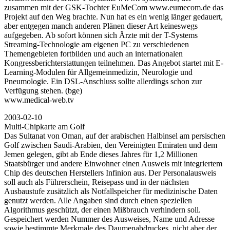
zusammen mit der GSK-Tochter EuMeCom www.eumecom.de das
Projekt auf den Weg brachte. Nun hat es ein wenig länger gedauert,
aber entgegen manch anderen Plänen dieser Art keineswegs
aufgegeben. Ab sofort können sich Ärzte mit der T-Systems
Streaming-Technologie am eigenen PC zu verschiedenen
Themengebieten fortbilden und auch an internationalen
Kongressberichterstattungen teilnehmen. Das Angebot startet mit E-
Learning-Modulen für Allgemeinmedizin, Neurologie und
Pneumologie. Ein DSL-Anschluss sollte allerdings schon zur
Verfügung stehen. (bge)
www.medical-web.tv
2003-02-10
Multi-Chipkarte am Golf
Das Sultanat von Oman, auf der arabischen Halbinsel am persischen
Golf zwischen Saudi-Arabien, den Vereinigten Emiraten und dem
Jemen gelegen, gibt ab Ende dieses Jahres für 1,2 Millionen
Staatsbürger und andere Einwohner einen Ausweis mit integriertem
Chip des deutschen Herstellers Infinion aus. Der Personalausweis
soll auch als Führerschein, Reisepass und in der nächsten
Ausbaustufe zusätzlich als Notfallspeicher für medizinische Daten
genutzt werden. Alle Angaben sind durch einen speziellen
Algorithmus geschützt, der einen Mißbrauch verhindern soll.
Gespeichert werden Nummer des Ausweises, Name und Adresse
sowie bestimmte Merkmale des Daumenabdruckes, nicht aber der