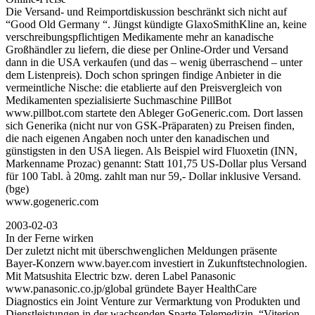
Die Versand- und Reimportdiskussion beschränkt sich nicht auf
“Good Old Germany “. Jüngst kündigte GlaxoSmithKline an, keine
verschreibungspflichtigen Medikamente mehr an kanadische
Großhändler zu liefern, die diese per Online-Order und Versand
dann in die USA verkaufen (und das – wenig überraschend – unter
dem Listenpreis). Doch schon springen findige Anbieter in die
vermeintliche Nische: die etablierte auf den Preisvergleich von
Medikamenten spezialisierte Suchmaschine PillBot
www.pillbot.com startete den Ableger GoGeneric.com. Dort lassen
sich Generika (nicht nur von GSK-Präparaten) zu Preisen finden,
die nach eigenen Angaben noch unter den kanadischen und
günstigsten in den USA liegen. Als Beispiel wird Fluoxetin (INN,
Markenname Prozac) genannt: Statt 101,75 US-Dollar plus Versand
für 100 Tabl. à 20mg. zahlt man nur 59,- Dollar inklusive Versand.
(bge)
www.gogeneric.com
2003-02-03
In der Ferne wirken
Der zuletzt nicht mit überschwenglichen Meldungen präsente
Bayer-Konzern www.bayer.com investiert in Zukunftstechnologien.
Mit Matsushita Electric bzw. deren Label Panasonic
www.panasonic.co.jp/global gründete Bayer HealthCare
Diagnostics ein Joint Venture zur Vermarktung von Produkten und
Dienstleistungen in der wachsenden Sparte Telemedizin. “Viterion