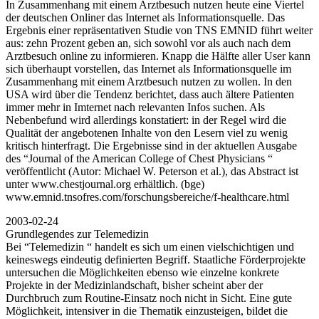
In Zusammenhang mit einem Arztbesuch nutzen heute eine Viertel
der deutschen Onliner das Internet als Informationsquelle. Das
Ergebnis einer repräsentativen Studie von TNS EMNID führt weiter
aus: zehn Prozent geben an, sich sowohl vor als auch nach dem
Arztbesuch online zu informieren. Knapp die Hälfte aller User kann
sich überhaupt vorstellen, das Internet als Informationsquelle im
Zusammenhang mit einem Arztbesuch nutzen zu wollen. In den
USA wird über die Tendenz berichtet, dass auch ältere Patienten
immer mehr in Imternet nach relevanten Infos suchen. Als
Nebenbefund wird allerdings konstatiert: in der Regel wird die
Qualität der angebotenen Inhalte von den Lesern viel zu wenig
kritisch hinterfragt. Die Ergebnisse sind in der aktuellen Ausgabe
des “Journal of the American College of Chest Physicians “
veröffentlicht (Autor: Michael W. Peterson et al.), das Abstract ist
unter www.chestjournal.org erhältlich. (bge)
www.emnid.tnsofres.com/forschungsbereiche/f-healthcare.html
2003-02-24
Grundlegendes zur Telemedizin
Bei “Telemedizin “ handelt es sich um einen vielschichtigen und
keineswegs eindeutig definierten Begriff. Staatliche Förderprojekte
untersuchen die Möglichkeiten ebenso wie einzelne konkrete
Projekte in der Medizinlandschaft, bisher scheint aber der
Durchbruch zum Routine-Einsatz noch nicht in Sicht. Eine gute
Möglichkeit, intensiver in die Thematik einzusteigen, bildet die