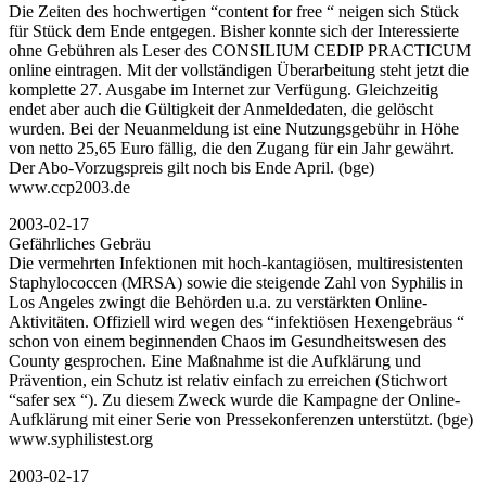
Die Zeiten des hochwertigen “content for free “ neigen sich Stück
für Stück dem Ende entgegen. Bisher konnte sich der Interessierte
ohne Gebühren als Leser des CONSILIUM CEDIP PRACTICUM
online eintragen. Mit der vollständigen Überarbeitung steht jetzt die
komplette 27. Ausgabe im Internet zur Verfügung. Gleichzeitig
endet aber auch die Gültigkeit der Anmeldedaten, die gelöscht
wurden. Bei der Neuanmeldung ist eine Nutzungsgebühr in Höhe
von netto 25,65 Euro fällig, die den Zugang für ein Jahr gewährt.
Der Abo-Vorzugspreis gilt noch bis Ende April. (bge)
www.ccp2003.de
2003-02-17
Gefährliches Gebräu
Die vermehrten Infektionen mit hoch-kantagiösen, multiresistenten
Staphylococcen (MRSA) sowie die steigende Zahl von Syphilis in
Los Angeles zwingt die Behörden u.a. zu verstärkten Online-
Aktivitäten. Offiziell wird wegen des “infektiösen Hexengebräus “
schon von einem beginnenden Chaos im Gesundheitswesen des
County gesprochen. Eine Maßnahme ist die Aufklärung und
Prävention, ein Schutz ist relativ einfach zu erreichen (Stichwort
“safer sex “). Zu diesem Zweck wurde die Kampagne der Online-
Aufklärung mit einer Serie von Pressekonferenzen unterstützt. (bge)
www.syphilistest.org
2003-02-17