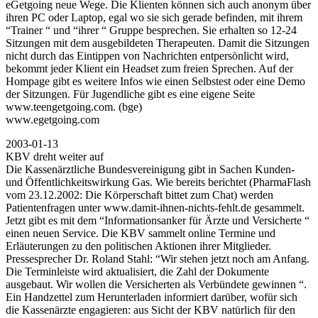
eGetgoing neue Wege. Die Klienten können sich auch anonym über
ihren PC oder Laptop, egal wo sie sich gerade befinden, mit ihrem
“Trainer “ und “ihrer “ Gruppe besprechen. Sie erhalten so 12-24
Sitzungen mit dem ausgebildeten Therapeuten. Damit die Sitzungen
nicht durch das Eintippen von Nachrichten entpersönlicht wird,
bekommt jeder Klient ein Headset zum freien Sprechen. Auf der
Hompage gibt es weitere Infos wie einen Selbstest oder eine Demo
der Sitzungen. Für Jugendliche gibt es eine eigene Seite
www.teengetgoing.com. (bge)
www.egetgoing.com
2003-01-13
KBV dreht weiter auf
Die Kassenärztliche Bundesvereinigung gibt in Sachen Kunden-
und Öffentlichkeitswirkung Gas. Wie bereits berichtet (PharmaFlash
vom 23.12.2002: Die Körperschaft bittet zum Chat) werden
Patientenfragen unter www.damit-ihnen-nichts-fehlt.de gesammelt.
Jetzt gibt es mit dem “Informationsanker für Ärzte und Versicherte “
einen neuen Service. Die KBV sammelt online Termine und
Erläuterungen zu den politischen Aktionen ihrer Mitglieder.
Pressesprecher Dr. Roland Stahl: “Wir stehen jetzt noch am Anfang.
Die Terminleiste wird aktualisiert, die Zahl der Dokumente
ausgebaut. Wir wollen die Versicherten als Verbündete gewinnen “.
Ein Handzettel zum Herunterladen informiert darüber, wofür sich
die Kassenärzte engagieren: aus Sicht der KBV natürlich für den