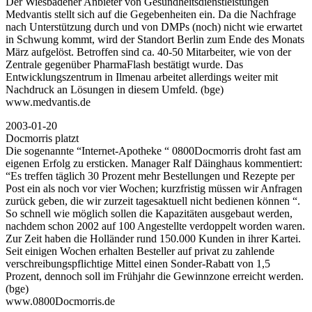
Der Wiesbadener Anbieter von Gesundheitsdienstleistungen
Medvantis stellt sich auf die Gegebenheiten ein. Da die Nachfrage
nach Unterstützung durch und von DMPs (noch) nicht wie erwartet
in Schwung kommt, wird der Standort Berlin zum Ende des Monats
März aufgelöst. Betroffen sind ca. 40-50 Mitarbeiter, wie von der
Zentrale gegenüber PharmaFlash bestätigt wurde. Das
Entwicklungszentrum in Ilmenau arbeitet allerdings weiter mit
Nachdruck an Lösungen in diesem Umfeld. (bge)
www.medvantis.de
2003-01-20
Docmorris platzt
Die sogenannte “Internet-Apotheke “ 0800Docmorris droht fast am
eigenen Erfolg zu ersticken. Manager Ralf Däinghaus kommentiert:
“Es treffen täglich 30 Prozent mehr Bestellungen und Rezepte per
Post ein als noch vor vier Wochen; kurzfristig müssen wir Anfragen
zurück geben, die wir zurzeit tagesaktuell nicht bedienen können “.
So schnell wie möglich sollen die Kapazitäten ausgebaut werden,
nachdem schon 2002 auf 100 Angestellte verdoppelt worden waren.
Zur Zeit haben die Holländer rund 150.000 Kunden in ihrer Kartei.
Seit einigen Wochen erhalten Besteller auf privat zu zahlende
verschreibungspflichtige Mittel einen Sonder-Rabatt von 1,5
Prozent, dennoch soll im Frühjahr die Gewinnzone erreicht werden.
(bge)
www.0800Docmorris.de