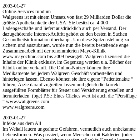
2003-01-27
Online-Services rundum
Walgreens ist mit einem Umsatz von fast 29 Milliarden Dollar die
größte Apothekenkette der USA. Sie besitzt ca. 4.000
Ladengeschäfte und liefert ausdrücklich auch per Versand. Der
dazugehörende Internet-Auftritt gehört zu den besten in Sachen
Gesundheitsinformation überhaupt. Um diese Spitzenstellung zu
sichern und auszubauen, wurde nun die bereits bestehende enge
Zusammenarbeit mit der renommierten Mayo-Klinik
www.mayoclinic.com bis 2009 besiegelt. Walgreen lizensiert die
Inhalte der Klinik exklusiv, im Gegenzug werden u.a. Bücher der
Klinik online verkauft. Die Online-Nutzer können ihre
Medikamente bei jedem Walgreen-Geschäft vorbestellen und
hinterlegen lassen. Ebenso können sie ihre eigene “Patientenakte “
führen, Ärzte darauf zugreifen lassen und gleich die korrekt
ausgefüllten Formblätter für Steuer und Versicherung erstellen und
herunterladen. (bge) P.S.: Eines Clickes wert ist auch die “Persiflage
“ www.wallgreens.com
www.walgreens.com
2003-01-27
Infekte aus dem All
Im Weltall lauern ungeahnte Gefahren, vermutlich auch unbekannte
Lebensformen. Was passiert, wenn Menschen mit Bakterien (oder