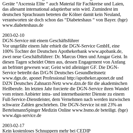
Geräte “Ascensia Elite “ auch Material für Fachkreise und Laien,
das allesamt international adaptierbar sein wird. Zumindest im
deutschen Sprachraum betreten die Kölner damit kein Neuland,
verantworten sie doch schon das “Diabeteshaus “ von Bayer. (bge)
www.diabeteshaus.de
2003-02-10
DGN-Service mit einem Geschäftsführer
Vor ungefähr einem Jahr erhielt die DGN-Service GmbH, eine
100% Tochter der Deutschen Apothekerbank www.apobank.de,
zwei neue Geschäftsführer: Dr. Marcus Otten und Ansgar Geist. In
diesen Tagen scheidet Otten aus, dessen Engagement von Anfang
an befristet gewesen war; Geist wird alleiniger GF. Die DGN-
Service betreibt das D/G/N Deutsches Gesundheitsnetz
www.dgn.de, aponet Professional http://apotheker.aponet.de und
DZN Deutsches Zahnarzt-Netz www.dzn.de für die akademischen
Heilberufe. Im letzten Jahr forcierte die DGN-Service ihren Wandel
vom reinen Anbieter intra- und internetbasierter Dienste zu einem
Full-Service-Dienstleister, dem Vernehmen nach werden inzwischen
schwarze Zahlen geschrieben. Die DGN-Service ist mit 23% an
BertelsmannSpinger Medizin Online www.bsmo.de beteiligt. (bge)
www.dgn-service.de
2003-02-17
Kein kostenloses Schnuppern mehr bei CEDIP