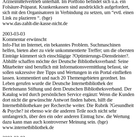
Arzneimittelvertrieb unterhält. Im Portfolio befindet sich u.a. ein
Folsäure-Präparat. Krankenkassen sind ausdrücklich aufgefordert,
sich mit den Organisatoren in Verbindung zu setzen, um “evtl. einen
Link zu plazieren “. (bge)
www.das-zahlt-die-kasse-nicht.de
2003-03-03
Kommentar erwünscht
Info-Flut im Internet, ein bekanntes Problem. Suchmaschinen
helfen, bieten aber zu viele unkommentierte Treffer; um die obersten
Einträge kümmert sich einschlägige ?Optimierungs-Dienstleister?.
Abhilfe schaffen möchte der Deutsche Bibliotheksverband: Seine
Mitarbeiter sind beruflich mit Informationsvermittlung befasst, sie
sollen sukzessive ihre Tipps und Wertungen in ein Portal einfließen
lassen. kommentiert und nach 20 Themengebieten geordnet. Ins
Leben gerufen wurde die Deutsche Internetbibliothek der
Bertelsmann Stiftung und dem Deutschen Bibliotheksverband. Der
Katalog wird durch persönlichen Service ergänzt: Wenn die Kunden
dort nicht die gewünschte Antwort finden haben, hilft die
Internetbibliothekare per Recherche weiter. Die Rubrik ?Gesundheit
& Psyche? ist ebenso wie die anderen Teile noch nicht sehr
umfangreich, über den ein oder anderen Eintrag bzw. die Wertung
dazu kann man auch kontroverser Meinung sein. (bge)
www.internetbibliothek.de