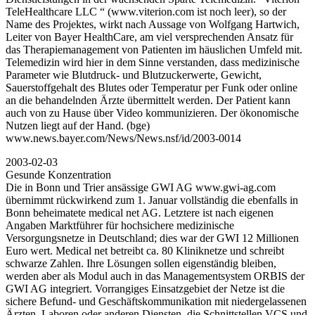
TeleHealthcare LLC “ (www.viterion.com ist noch leer), so der
Name des Projektes, wirkt nach Aussage von Wolfgang Hartwich,
Leiter von Bayer HealthCare, am viel versprechenden Ansatz für
das Therapiemanagement von Patienten im häuslichen Umfeld mit.
Telemedizin wird hier in dem Sinne verstanden, dass medizinische
Parameter wie Blutdruck- und Blutzuckerwerte, Gewicht,
Sauerstoffgehalt des Blutes oder Temperatur per Funk oder online
an die behandelnden Ärzte übermittelt werden. Der Patient kann
auch von zu Hause über Video kommunizieren. Der ökonomische
Nutzen liegt auf der Hand. (bge)
www.news.bayer.com/News/News.nsf/id/2003-0014
2003-02-03
Gesunde Konzentration
Die in Bonn und Trier ansässige GWI AG www.gwi-ag.com
übernimmt rückwirkend zum 1. Januar vollständig die ebenfalls in
Bonn beheimatete medical net AG. Letztere ist nach eigenen
Angaben Marktführer für hochsichere medizinische
Versorgungsnetze in Deutschland; dies war der GWI 12 Millionen
Euro wert. Medical net betreibt ca. 80 Kliniknetze und schreibt
schwarze Zahlen. Ihre Lösungen sollen eigenständig bleiben,
werden aber als Modul auch in das Managementsystem ORBIS der
GWI AG integriert. Vorrangiges Einsatzgebiet der Netze ist die
sichere Befund- und Geschäftskommunikation mit niedergelassenen
Ärzten, Laboren oder anderen Diensten, die Schnittstellen VCS und