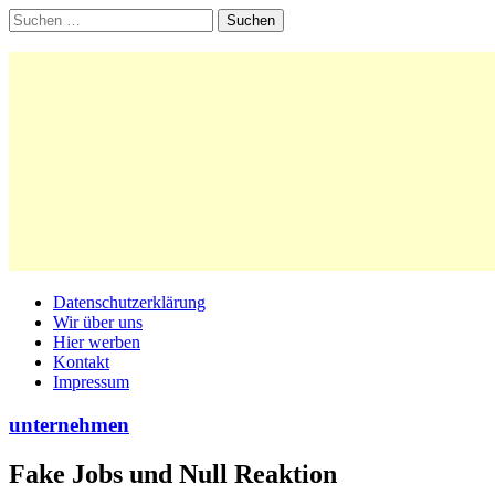
Suchen
nach:
Main
Skip
Datenschutzerklärung
to
Wir über uns
menu
content
Hier werben
Kontakt
Impressum
unternehmen
Fake Jobs und Null Reaktion