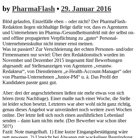
by
PharmaFlash
•
29. Januar 2016
Blöd gelaufen, Einzelfälle eben – oder nicht? Der PharmaFlash-
Redaktion liegen stichhaltige Belge dafür vor, dass es Agenturen
und Unternehmen im Pharma-/Gesundheitsumfeld mit der selbst on-
und offline propagierten Verpflichtung zu „guter“ Personal-
Unternehmenskultur nicht immer ernst meinen.
Was ist passiert? Zur Verschleierung der echten Personen- und/oder
Firmennamen nur soviel: Über den Redaktionstisch wurden im
November und Dezember 2015 insgesamt fünf Bewerbungen
abgesandt: auf Stellenanzeigen von Agenturen „verantw.
Redakteur“, von Dienstleistern „e-Health-Account-Manager“ oder
von Pharma-Unternehmen „Junior-PM“ u. ä. Das Profil der
Kandidaten passte ganz gut.
Aber: drei der angeschriebenen ließen nie mehr etwas von sich
hören (trotz Nachfrage). Einer mailte nach einer Woche, die Stelle
ist leider schon besetzt. Letzteres war aber wohl nicht ganz richtig,
genau dieses Angebot war unverändert noch weitere zwei Wochen
online. Der letzte ließ sich noch einen ausführlichen Lebenlauf
senden – dann kam nichts mehr. (Der Bewerber war schon über
50?!)
Fazit: Note mangelhaft. 1) Eine kurze
Eingangsbestätigung wäre
nett gewesen. 2) Umsicht bei Absagen mit wackeliger Begründung