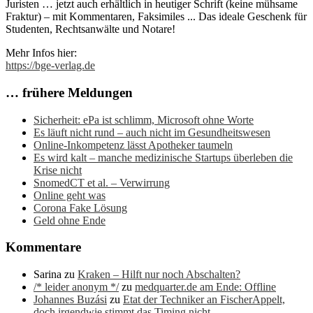
Juristen … jetzt auch erhältlich in heutiger Schrift (keine mühsame
Fraktur) – mit Kommentaren, Faksimiles ... Das ideale Geschenk für
Studenten, Rechtsanwälte und Notare!
Mehr Infos hier:
https://bge-verlag.de
… frühere Meldungen
Sicherheit: ePa ist schlimm, Microsoft ohne Worte
Es läuft nicht rund – auch nicht im Gesundheitswesen
Online-Inkompetenz lässt Apotheker taumeln
Es wird kalt – manche medizinische Startups überleben die
Krise nicht
SnomedCT et al. – Verwirrung
Online geht was
Corona Fake Lösung
Geld ohne Ende
Kommentare
Sarina
zu
Kraken – Hilft nur noch Abschalten?
/* leider anonym */
zu
medquarter.de am Ende: Offline
Johannes Buzási
zu
Etat der Techniker an FischerAppelt,
doch irgendwie stimmt das Timing nicht