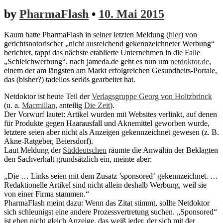
by
PharmaFlash
•
10. Mai 2015
Kaum hatte PharmaFlash in seiner letzten Meldung (
hier
) von
gerichtsnotorischer „nicht ausreichend gekennzeichneter Werbung“
berichtet, tappt das nächste etablierte Unternehmen in die Falle
„Schleichwerbung“. nach jameda.de geht es nun um
netdoktor.de
,
einem der am längsten am Markt erfolgreichen Gesundheits-Portale,
das (bisher?) tadellos seriös gearbeitet hat.
Netdoktor ist heute Teil der
Verlagsgruppe Georg von Holtzbrinck
(u. a.
Macmillan
, anteilig
Die Zeit
).
Der Vorwurf lautet: Artikel wurden mit Websites verlinkt, auf denen
für Produkte gegen Haarausfall und Aknemittel geworben wurde,
letztere seien aber nicht als Anzeigen gekennzeichnet gewesen (z. B.
Akne-Ratgeber, Beiersdorf).
Laut Meldung der
Süddeutschen
räumte die Anwältin der Beklagten
den Sachverhalt grundsätzlich ein, meinte aber:
„Die … Links seien mit dem Zusatz ’sponsored‘ gekennzeichnet. …
Redaktionelle Artikel sind nicht allein deshalb Werbung, weil sie
von einer Firma stammen.“
PharmaFlash meint dazu: Wenn das Zitat stimmt, sollte Netdoktor
sich schleunigst eine andere Prozessvertretung suchen. „Sponsored“
ist eben nicht gleich Anzeige, das weiß jeder, der sich mit der