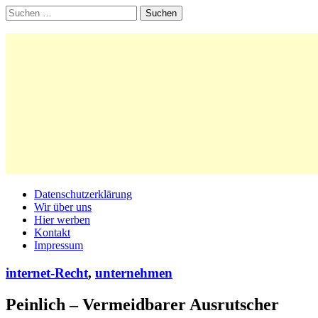
Suchen
nach:
Main
Skip
Datenschutzerklärung
to
Wir über uns
menu
content
Hier werben
Kontakt
Impressum
internet-Recht
,
unternehmen
Peinlich – Vermeidbarer Ausrutscher