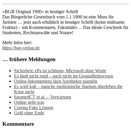
»BGB Original 1900« in heutiger Schrift
Das Bürgerliche Gesetzbuch vom 1.1.1900 ist eine Muss für
Juristen … jetzt auch erhältlich in heutiger Schrift (keine mühsame
Fraktur) – mit Kommentaren, Faksimiles ... Das ideale Geschenk für
Studenten, Rechtsanwälte und Notare!
Mehr Infos hier:
https://bge-verlag.de
… frühere Meldungen
Sicherheit: ePa ist schlimm, Microsoft ohne Worte
Es läuft nicht rund – auch nicht im Gesundheitswesen
Online-Inkompetenz lässt Apotheker taumeln
Es wird kalt – manche medizinische Startups überleben die
Krise nicht
SnomedCT et al. – Verwirrung
Online geht was
Corona Fake Lösung
Geld ohne Ende
Kommentare