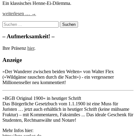
Ein klassisches Henne-Ei-Dilemma.
weiterlesen … →
Suchen
nach:
– Aufmerksamkeit! –
Ihre Präsenz
hier
.
Anzeige
»Der Wanderer zwischen beiden Welten« von Walter Flex
(»Wildgänse rauschen durch die Nacht«) - ein vergessener
Millionenseller neu kommentiert!
»BGB Original 1900« in heutiger Schrift
Das Bürgerliche Gesetzbuch vom 1.1.1900 ist eine Muss für
Juristen … jetzt auch erhältlich in heutiger Schrift (keine mühsame
Fraktur) – mit Kommentaren, Faksimiles ... Das ideale Geschenk für
Studenten, Rechtsanwälte und Notare!
Mehr Infos hier:
https://bge-verlag.de