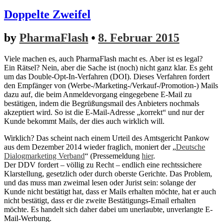
Doppelte Zweifel
by
PharmaFlash
•
8. Februar 2015
Viele machen es, auch PharmaFlash macht es. Aber ist es legal?
Ein Rätsel? Nein, aber die Sache ist (noch) nicht ganz klar. Es geht
um das Double-Opt-In-Verfahren (DOI). Dieses Verfahren fordert
den Empfänger von (Werbe-/Marketing-/Verkauf-/Promotion-) Mails
dazu auf, die beim Anmeldevorgang eingegebene E-Mail zu
bestätigen, indem die Begrüßungsmail des Anbieters nochmals
akzeptiert wird. So ist die E-Mail-Adresse „korrekt“ und nur der
Kunde bekommt Mails, der dies auch wirklich will.
Wirklich? Das scheint nach einem Urteil des Amtsgericht Pankow
aus dem Dezember 2014 wieder fraglich, moniert der „
Deutsche
Dialogmarketing Verband
“ (Pressemeldung
hier
.
Der DDV fordert – völlig zu Recht – endlich eine rechtssichere
Klarstellung, gesetzlich oder durch oberste Gerichte. Das Problem,
und das muss man zweimal lesen oder Jurist sein: solange der
Kunde nicht bestätigt hat, dass er Mails erhalten möchte, hat er auch
nicht bestätigt, dass er die zweite Bestätigungs-Email erhalten
möchte. Es handelt sich daher dabei um unerlaubte, unverlangte E-
Mail-Werbung.