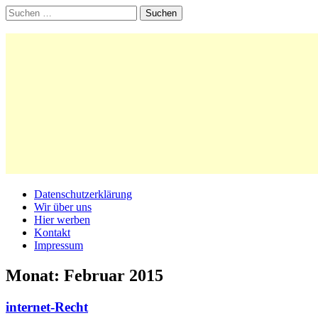
Suchen
nach:
Main
Skip
Datenschutzerklärung
to
Wir über uns
menu
content
Hier werben
Kontakt
Impressum
Monat:
Februar 2015
internet-Recht