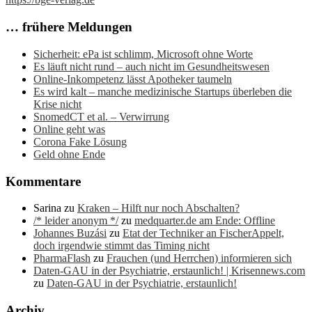
… frühere Meldungen
Sicherheit: ePa ist schlimm, Microsoft ohne Worte
Es läuft nicht rund – auch nicht im Gesundheitswesen
Online-Inkompetenz lässt Apotheker taumeln
Es wird kalt – manche medizinische Startups überleben die
Krise nicht
SnomedCT et al. – Verwirrung
Online geht was
Corona Fake Lösung
Geld ohne Ende
Kommentare
Sarina
zu
Kraken – Hilft nur noch Abschalten?
/* leider anonym */
zu
medquarter.de am Ende: Offline
Johannes Buzási
zu
Etat der Techniker an FischerAppelt,
doch irgendwie stimmt das Timing nicht
PharmaFlash
zu
Frauchen (und Herrchen) informieren sich
Daten-GAU in der Psychiatrie, erstaunlich! | Krisennews.com
zu
Daten-GAU in der Psychiatrie, erstaunlich!
Archiv