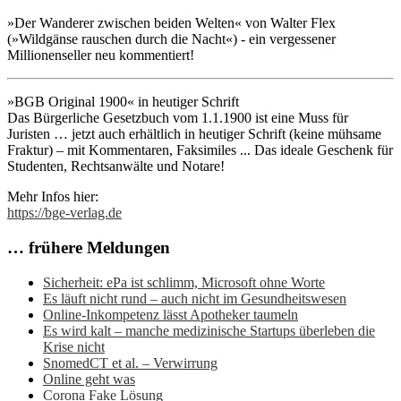
»Der Wanderer zwischen beiden Welten« von Walter Flex
(»Wildgänse rauschen durch die Nacht«) - ein vergessener
Millionenseller neu kommentiert!
»BGB Original 1900« in heutiger Schrift
Das Bürgerliche Gesetzbuch vom 1.1.1900 ist eine Muss für
Juristen … jetzt auch erhältlich in heutiger Schrift (keine mühsame
Fraktur) – mit Kommentaren, Faksimiles ... Das ideale Geschenk für
Studenten, Rechtsanwälte und Notare!
Mehr Infos hier:
https://bge-verlag.de
… frühere Meldungen
Sicherheit: ePa ist schlimm, Microsoft ohne Worte
Es läuft nicht rund – auch nicht im Gesundheitswesen
Online-Inkompetenz lässt Apotheker taumeln
Es wird kalt – manche medizinische Startups überleben die
Krise nicht
SnomedCT et al. – Verwirrung
Online geht was
Corona Fake Lösung