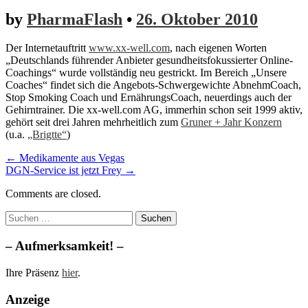
by
PharmaFlash
•
26. Oktober 2010
Der Internetauftritt
www.xx-well.com
, nach eigenen Worten
„Deutschlands führender Anbieter gesundheitsfokussierter Online-
Coachings“ wurde vollständig neu gestrickt. Im Bereich „Unsere
Coaches“ findet sich die Angebots-Schwergewichte AbnehmCoach,
Stop Smoking Coach und ErnährungsCoach, neuerdings auch der
Gehirntrainer. Die xx-well.com AG, immerhin schon seit 1999 aktiv,
gehört seit drei Jahren mehrheitlich zum
Gruner + Jahr Konzern
(u.a.
„Brigtte“
)
Post
← Medikamente aus Vegas
DGN-Service ist jetzt Frey →
navigation
Comments are closed.
Suchen
nach:
– Aufmerksamkeit! –
Ihre Präsenz
hier
.
Anzeige