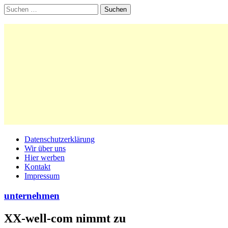
Suchen
nach:
Main
Skip
Datenschutzerklärung
to
Wir über uns
menu
content
Hier werben
Kontakt
Impressum
unternehmen
XX-well-com nimmt zu