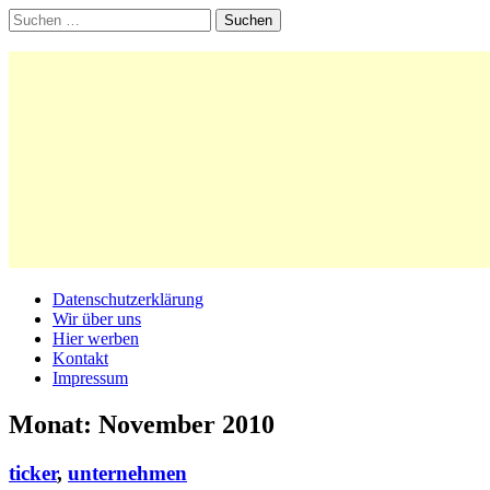
Suchen
nach:
Main
Skip
Datenschutzerklärung
to
Wir über uns
menu
content
Hier werben
Kontakt
Impressum
Monat:
November 2010
ticker
,
unternehmen