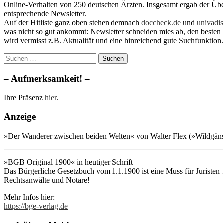
Online-Verhalten von 250 deutschen Ärzten. Insgesamt ergab der Übe
entsprechende Newsletter.
Auf der Hitliste ganz oben stehen demnach
doccheck.de
und
univadis
was nicht so gut ankommt: Newsletter schneiden mies ab, den besten 
wird vermisst z.B. Aktualität und eine hinreichend gute Suchfunktion.
Suchen
nach:
– Aufmerksamkeit! –
Ihre Präsenz
hier
.
Anzeige
»Der Wanderer zwischen beiden Welten« von Walter Flex (»Wildgänse 
»BGB Original 1900« in heutiger Schrift
Das Bürgerliche Gesetzbuch vom 1.1.1900 ist eine Muss für Juristen …
Rechtsanwälte und Notare!
Mehr Infos hier:
https://bge-verlag.de