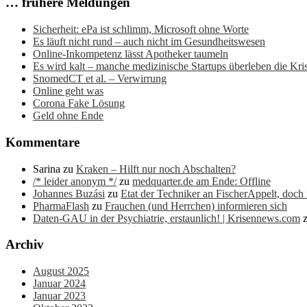
… frühere Meldungen
Sicherheit: ePa ist schlimm, Microsoft ohne Worte
Es läuft nicht rund – auch nicht im Gesundheitswesen
Online-Inkompetenz lässt Apotheker taumeln
Es wird kalt – manche medizinische Startups überleben die Kris
SnomedCT et al. – Verwirrung
Online geht was
Corona Fake Lösung
Geld ohne Ende
Kommentare
Sarina
zu
Kraken – Hilft nur noch Abschalten?
/* leider anonym */
zu
medquarter.de am Ende: Offline
Johannes Buzási
zu
Etat der Techniker an FischerAppelt, doch
PharmaFlash
zu
Frauchen (und Herrchen) informieren sich
Daten-GAU in der Psychiatrie, erstaunlich! | Krisennews.com
Archiv
August 2025
Januar 2024
Januar 2023