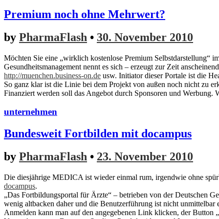
Premium noch ohne Mehrwert?
by
PharmaFlash
•
30. November 2010
Möchten Sie eine „wirklich kostenlose Premium Selbstdarstellung“ i
Gesundheitsmanagement nennt es sich – erzeugt zur Zeit anscheinend 
http://muenchen.business-on.de
usw. Initiator dieser Portale ist die He
So ganz klar ist die Linie bei dem Projekt von außen noch nicht zu
Finanziert werden soll das Angebot durch Sponsoren und Werbung. Wi
unternehmen
Bundesweit Fortbilden mit docampus
by
PharmaFlash
•
23. November 2010
Die diesjährige MEDICA ist wieder einmal rum, irgendwie ohne spürba
docampus
.
„Das Fortbildungsportal für Ärzte“ – betrieben von der Deutschen Ges
wenig altbacken daher und die Benutzerführung ist nicht unmittelbar 
Anmelden kann man auf den angegebenen Link klicken, der Button „Kur