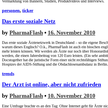
Vermarktung von Bannern, Studien, Produktvideos und Interviews.
personen
,
ticker
Das erste soziale Netz
by
PharmaFlash
•
16. November 2010
Das erste soziale Ärztenetzwerk in Deutschland – so die eigene Besc
warum dieses Englisch? O.k., PharmaFlash ist auch ein bisschen eng
mehr leisten können. Wir werden als Ärzte nur noch über Honorardisk
werden, die einen Jahresbeitrag von 120 Euro leisten. (Ein sehr ambiti
Docstogether hat die juristische Form einer nicht rechtsfähigen Stiftun
Hospizes der AIDS-Stiftung und die Obdachlosenambulanz in Berlin.
trends
Der Arzt ist online, aber nicht zufrieden
by
PharmaFlash
•
10. November 2010
Eine Umfrage brachte es an den Tag: Ohne Internet geht für Ärzte ni