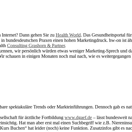
m Internet? Dann gehen Sie zu
Health World
. Das Gesundheitsportal für
in bundesdeutschen Praxen einen hohen Marketingdruck. hw-on ist ähnli
alth
Consulting Grashorn & Partner
.
 erkennen, wir persönlich würden etwas weniger Marketing-Sprech und 
r schauen in einigen Monaten noch mal nach, wie es weitergegangen i
re spektakuläre Trends oder Markteinführungen. Dennoch gab es natürli
ellschaft für ärztliche Fortbildung
www.dgaef.de
– lässt bundesweit n
einsichtig. Hat man aber erst mal einen Suchbegriff wie z.B. Nierenin
s Buchen“ hat leider (noch) keine Funktion. Zusatzinfos gibt es nach