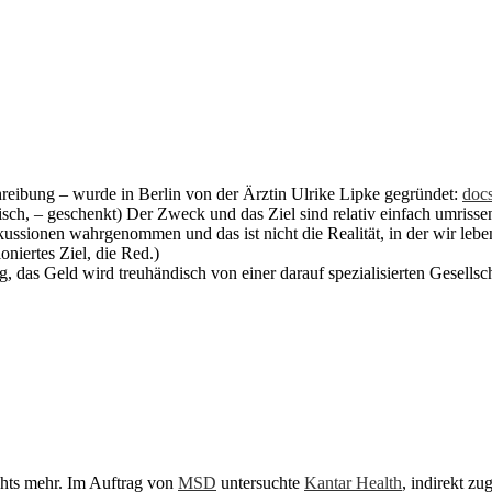
hreibung – wurde in Berlin von der Ärztin Ulrike Lipke gegründet:
docs
lisch, – geschenkt) Der Zweck und das Ziel sind relativ einfach umris
ussionen wahrgenommen und das ist nicht die Realität, in der wir lebe
oniertes Ziel, die Red.)
g, das Geld wird treuhändisch von einer darauf spezialisierten Gesellsch
chts mehr. Im Auftrag von
MSD
untersuchte
Kantar Health
, indirekt z