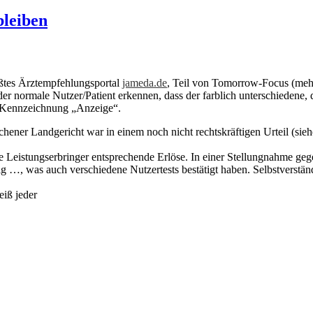
bleiben
ßtes Ärztempfehlungsportal
jameda.de
, Teil von Tomorrow-Focus (mehr
r normale Nutzer/Patient erkennen, dass der farblich unterschiedene, q
he Kennzeichnung „Anzeige“.
ener Landgericht war in einem noch nicht rechtskräftigen Urteil (sie
ie Leistungserbringer entsprechende Erlöse. In einer Stellungnahme g
g …, was auch verschiedene Nutzertests bestätigt haben. Selbstverständ
iß jeder