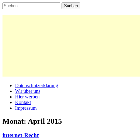
Suchen
nach:
Main
Skip
Datenschutzerklärung
to
Wir über uns
menu
content
Hier werben
Kontakt
Impressum
Monat:
April 2015
internet-Recht