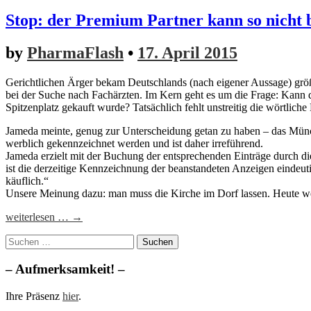
Stop: der Premium Partner kann so nicht 
by
PharmaFlash
•
17. April 2015
Gerichtlichen Ärger bekam Deutschlands (nach eigener Aussage) grö
bei der Suche nach Fachärzten. Im Kern geht es um die Frage: Kann de
Spitzenplatz gekauft wurde? Tatsächlich fehlt unstreitig die wörtlic
Jameda meinte, genug zur Unterscheidung getan zu haben – das Münch
werblich gekennzeichnet werden und ist daher irreführend.
Jameda erzielt mit der Buchung der entsprechenden Einträge durch d
ist die derzeitige Kennzeichnung der beanstandeten Anzeigen eindeuti
käuflich.“
Unsere Meinung dazu: man muss die Kirche im Dorf lassen. Heute we
weiterlesen … →
Suchen
nach:
– Aufmerksamkeit! –
Ihre Präsenz
hier
.