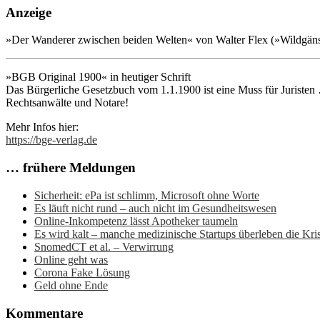
Anzeige
»Der Wanderer zwischen beiden Welten« von Walter Flex (»Wildgänse 
»BGB Original 1900« in heutiger Schrift
Das Bürgerliche Gesetzbuch vom 1.1.1900 ist eine Muss für Juristen …
Rechtsanwälte und Notare!
Mehr Infos hier:
https://bge-verlag.de
… frühere Meldungen
Sicherheit: ePa ist schlimm, Microsoft ohne Worte
Es läuft nicht rund – auch nicht im Gesundheitswesen
Online-Inkompetenz lässt Apotheker taumeln
Es wird kalt – manche medizinische Startups überleben die Kris
SnomedCT et al. – Verwirrung
Online geht was
Corona Fake Lösung
Geld ohne Ende
Kommentare