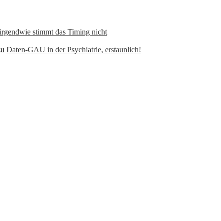
 irgendwie stimmt das Timing nicht
zu
Daten-GAU in der Psychiatrie, erstaunlich!